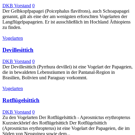
DKB Vorstand
0
Der Gelbkopfpapagei (Poicephalus flavifrons), auch Schoapapagei
genannt, gilt als eine der am wenigsten erforschten Vogelarten der
Langflügelpapageien. Er ist ausschließlich im Hochland Äthiopiens
zu finden.
Vogelarten
Devillesittich
DKB Vorstand
0
Der Devillesittich (Pyrrhura devillei) ist eine Vogelart der Papageien,
die in bewaldeten Lebensräumen in der Pantanal-Region in
Brasilien, Bolivien und Paraguay vorkommt.
Vogelarten
Rotflügelsittich
DKB Vorstand
0
Zu den Vogelarten Der Rotflügelsittich - Aprosmictus erythropterus
Kurzsteckbrief des Rotflügelsittich Der Rotflügelsittich
(Aprosmictus erythropterus) ist eine Vogelart der Papageien, die im
Süden von Neuguinea sowie dem...