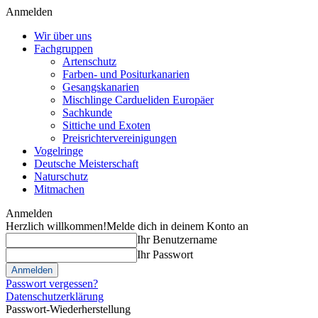
Anmelden
Wir über uns
Fachgruppen
Artenschutz
Farben- und Positurkanarien
Gesangskanarien
Mischlinge Cardueliden Europäer
Sachkunde
Sittiche und Exoten
Preisrichtervereinigungen
Vogelringe
Deutsche Meisterschaft
Naturschutz
Mitmachen
Anmelden
Herzlich willkommen!
Melde dich in deinem Konto an
Ihr Benutzername
Ihr Passwort
Passwort vergessen?
Datenschutzerklärung
Passwort-Wiederherstellung