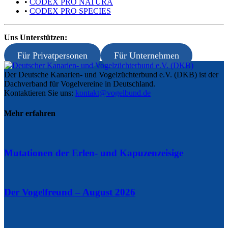
•
CODEX PRO NATURA
•
CODEX PRO SPECIES
Uns Unterstützen:
Für Privatpersonen
Für Unternehmen
Der Deutsche Kanarien- und Vogelzüchterbund e.V. (DKB) ist der
Dachverband für Vogelvereine in Deutschland.
Kontaktieren Sie uns:
kontakt@vogelbund.de
Mehr erfahren
Mutationen der Erlen- und Kapuzenzeisige
Der Vogelfreund – August 2026