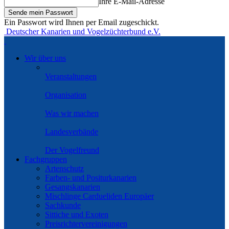
Ihre E-Mail-Adresse
Ein Passwort wird Ihnen per Email zugeschickt.
Deutscher Kanarien und Vogelzüchterbund e.V.
Wir über uns
Veranstaltungen
Organisation
Was wir machen
Landesverbände
Der Vogelfreund
Fachgruppen
Artenschutz
Farben- und Positurkanarien
Gesangskanarien
Mischlinge Cardueliden Europäer
Sachkunde
Sittiche und Exoten
Preisrichtervereinigungen