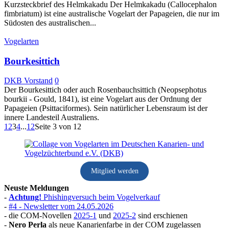
Kurzsteckbrief des Helmkakadu Der Helmkakadu (Callocephalon
fimbriatum) ist eine australische Vogelart der Papageien, die nur im
Südosten des australischen...
Vogelarten
Bourkesittich
DKB Vorstand
0
Der Bourkesittich oder auch Rosenbauchsittich (Neopsephotus
bourkii - Gould, 1841), ist eine Vogelart aus der Ordnung der
Papageien (Psittaciformes). Sein natürlicher Lebensraum ist der
innere Landesteil Australiens.
1
2
3
4
...
12
Seite 3 von 12
Mitglied werden
Neuste Meldungen
-
Achtung!
Phishingversuch beim Vogelverkauf
-
#4 - Newsletter vom 24.05.2026
- die COM-Novellen
2025-1
und
2025-2
sind erschienen
-
Nero Perla
als neue Kanarienfarbe in der COM zugelassen