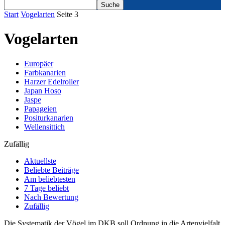
Start
Vogelarten
Seite 3
Vogelarten
Europäer
Farbkanarien
Harzer Edelroller
Japan Hoso
Jaspe
Papageien
Positurkanarien
Wellensittich
Zufällig
Aktuellste
Beliebte Beiträge
Am beliebtesten
7 Tage beliebt
Nach Bewertung
Zufällig
Die Systematik der Vögel im DKB soll Ordnung in die Artenvielfalt