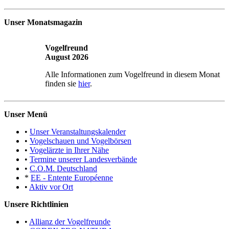
Unser Monatsmagazin
Vogelfreund
August 2026
Alle Informationen zum Vogelfreund in diesem Monat
finden sie
hier
.
Unser Menü
•
Unser Veranstaltungskalender
•
Vogelschauen und Vogelbörsen
•
Vogelärzte in Ihrer Nähe
•
Termine unserer Landesverbände
•
C.O.M. Deutschland
*
EE - Entente Européenne
•
Aktiv vor Ort
Unsere Richtlinien
•
Allianz der Vogelfreunde