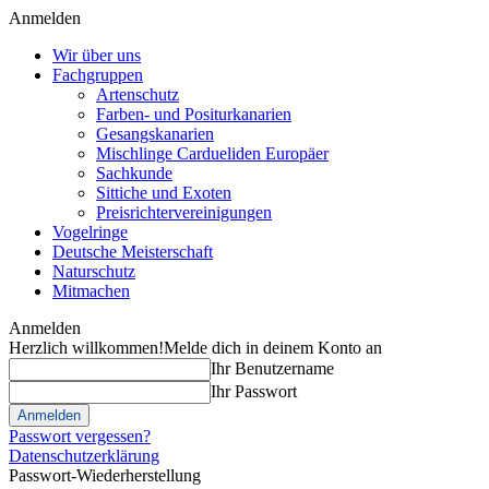
Anmelden
Wir über uns
Fachgruppen
Artenschutz
Farben- und Positurkanarien
Gesangskanarien
Mischlinge Cardueliden Europäer
Sachkunde
Sittiche und Exoten
Preisrichtervereinigungen
Vogelringe
Deutsche Meisterschaft
Naturschutz
Mitmachen
Anmelden
Herzlich willkommen!
Melde dich in deinem Konto an
Ihr Benutzername
Ihr Passwort
Passwort vergessen?
Datenschutzerklärung
Passwort-Wiederherstellung