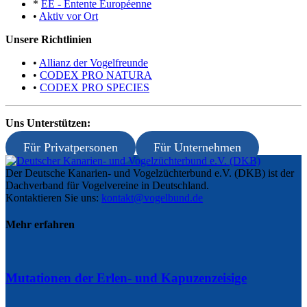
*
EE - Entente Européenne
•
Aktiv vor Ort
Unsere Richtlinien
•
Allianz der Vogelfreunde
•
CODEX PRO NATURA
•
CODEX PRO SPECIES
Uns Unterstützen:
Für Privatpersonen
Für Unternehmen
Der Deutsche Kanarien- und Vogelzüchterbund e.V. (DKB) ist der
Dachverband für Vogelvereine in Deutschland.
Kontaktieren Sie uns:
kontakt@vogelbund.de
Mehr erfahren
Mutationen der Erlen- und Kapuzenzeisige