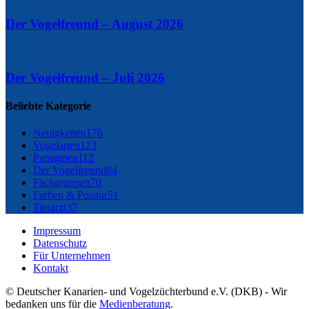
Der Vogelfreund – August 2026
Der Vogelfreund – Juli 2026
Beliebte Kategorie
Neuigkeiten
176
Vogelarten
123
Papageien
112
Der Vogelfreund
84
Fachgruppen
70
Farben & Positur
51
Tierarzt
37
Impressum
Datenschutz
Für Unternehmen
Kontakt
© Deutscher Kanarien- und Vogelzüchterbund e.V. (DKB) - Wir
bedanken uns für die
Medienberatung
.