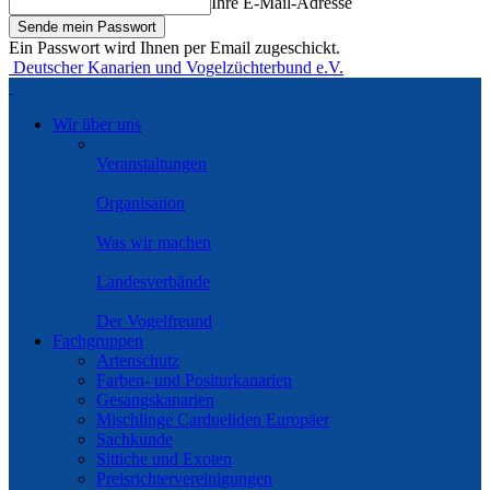
Ihre E-Mail-Adresse
Ein Passwort wird Ihnen per Email zugeschickt.
Deutscher Kanarien und Vogelzüchterbund e.V.
Wir über uns
Veranstaltungen
Organisation
Was wir machen
Landesverbände
Der Vogelfreund
Fachgruppen
Artenschutz
Farben- und Positurkanarien
Gesangskanarien
Mischlinge Cardueliden Europäer
Sachkunde
Sittiche und Exoten
Preisrichtervereinigungen