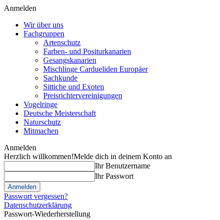
Anmelden
Wir über uns
Fachgruppen
Artenschutz
Farben- und Positurkanarien
Gesangskanarien
Mischlinge Cardueliden Europäer
Sachkunde
Sittiche und Exoten
Preisrichtervereinigungen
Vogelringe
Deutsche Meisterschaft
Naturschutz
Mitmachen
Anmelden
Herzlich willkommen!
Melde dich in deinem Konto an
Ihr Benutzername
Ihr Passwort
Passwort vergessen?
Datenschutzerklärung
Passwort-Wiederherstellung