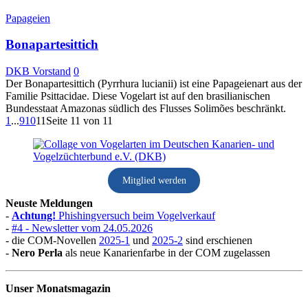
Papageien
Bonapartesittich
DKB Vorstand
0
Der Bonapartesittich (Pyrrhura lucianii) ist eine Papageienart aus der
Familie Psittacidae. Diese Vogelart ist auf den brasilianischen
Bundesstaat Amazonas südlich des Flusses Solimões beschränkt.
1
...
9
10
11
Seite 11 von 11
Mitglied werden
Neuste Meldungen
-
Achtung!
Phishingversuch beim Vogelverkauf
-
#4 - Newsletter vom 24.05.2026
- die COM-Novellen
2025-1
und
2025-2
sind erschienen
-
Nero Perla
als neue Kanarienfarbe in der COM zugelassen
Unser Monatsmagazin