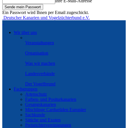
Ihre E-Mail-Adresse
Ein Passwort wird Ihnen per Email zugeschickt.
Deutscher Kanarien und Vogelzüchterbund e.V.
Wir über uns
Veranstaltungen
Organisation
Was wir machen
Landesverbände
Der Vogelfreund
Fachgruppen
Artenschutz
Farben- und Positurkanarien
Gesangskanarien
Mischlinge Cardueliden Europäer
Sachkunde
Sittiche und Exoten
Preisrichtervereinigungen