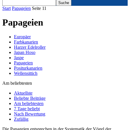
Start
Papageien
Seite 11
Papageien
Europäer
Farbkanarien
Harzer Edelroller
Japan Hoso
Jaspe
Papageien
Positurkanarien
Wellensittich
Am beliebtesten
Aktuellste
Beliebte Beiträge
Am beliebtesten
7 Tage beliebt
Nach Bewertung
Zufällig
Die Papageien entsprechen in der Systematik der Vögel der