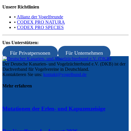
Unsere Richtlinien
•
Allianz der Vogelfreunde
•
CODEX PRO NATURA
•
CODEX PRO SPECIES
Uns Unterstützen:
Für Privatpersonen
Für Unternehmen
Der Deutsche Kanarien- und Vogelzüchterbund e.V. (DKB) ist der
Dachverband für Vogelvereine in Deutschland.
Kontaktieren Sie uns:
kontakt@vogelbund.de
Mehr erfahren
Mutationen der Erlen- und Kapuzenzeisige