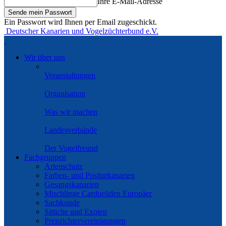
Ihre E-Mail-Adresse
Ein Passwort wird Ihnen per Email zugeschickt.
Deutscher Kanarien und Vogelzüchterbund e.V.
Wir über uns
Veranstaltungen
Organisation
Was wir machen
Landesverbände
Der Vogelfreund
Fachgruppen
Artenschutz
Farben- und Positurkanarien
Gesangskanarien
Mischlinge Cardueliden Europäer
Sachkunde
Sittiche und Exoten
Preisrichtervereinigungen