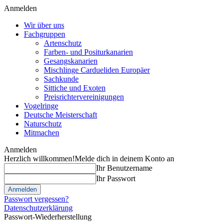
Anmelden
Wir über uns
Fachgruppen
Artenschutz
Farben- und Positurkanarien
Gesangskanarien
Mischlinge Cardueliden Europäer
Sachkunde
Sittiche und Exoten
Preisrichtervereinigungen
Vogelringe
Deutsche Meisterschaft
Naturschutz
Mitmachen
Anmelden
Herzlich willkommen!
Melde dich in deinem Konto an
Ihr Benutzername
Ihr Passwort
Passwort vergessen?
Datenschutzerklärung
Passwort-Wiederherstellung