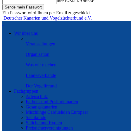
Ihre E-Mail-Adresse
Ein Passwort wird Ihnen per Email zugeschickt.
Deutscher Kanarien und Vogelzüchterbund e.V.
Wir über uns
Veranstaltungen
Organisation
Was wir machen
Landesverbände
Der Vogelfreund
Fachgruppen
Artenschutz
Farben- und Positurkanarien
Gesangskanarien
Mischlinge Cardueliden Europäer
Sachkunde
Sittiche und Exoten
Preisrichtervereinigungen