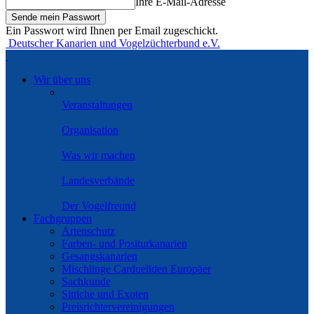
Ihre E-Mail-Adresse
Ein Passwort wird Ihnen per Email zugeschickt.
Deutscher Kanarien und Vogelzüchterbund e.V.
Wir über uns
Veranstaltungen
Organisation
Was wir machen
Landesverbände
Der Vogelfreund
Fachgruppen
Artenschutz
Farben- und Positurkanarien
Gesangskanarien
Mischlinge Cardueliden Europäer
Sachkunde
Sittiche und Exoten
Preisrichtervereinigungen