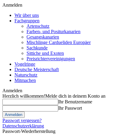
Anmelden
Wir über uns
Fachgruppen
Artenschutz
Farben- und Positurkanarien
Gesangskanarien
Mischlinge Cardueliden Europäer
Sachkunde
Sittiche und Exoten
Preisrichtervereinigungen
Vogelringe
Deutsche Meisterschaft
Naturschutz
Mitmachen
Anmelden
Herzlich willkommen!
Melde dich in deinem Konto an
Ihr Benutzername
Ihr Passwort
Passwort vergessen?
Datenschutzerklärung
Passwort-Wiederherstellung