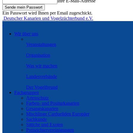
Ihre E-Mail-Adresse
Ein Passwort wird Ihnen per Email zugeschickt.
Deutscher Kanarien und Vogelzüchterbund e.V.
Wir über uns
Veranstaltungen
Organisation
Was wir machen
Landesverbände
Der Vogelfreund
Fachgruppen
Artenschutz
Farben- und Positurkanarien
Gesangskanarien
Mischlinge Cardueliden Europäer
Sachkunde
Sittiche und Exoten
Preisrichtervereinigungen