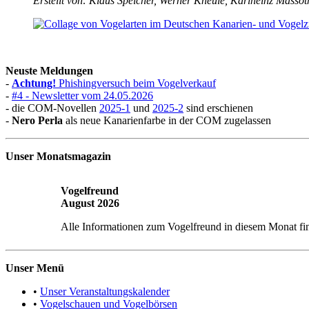
Erstellt von: Klaus Speicher, Werner Kneule, Karlheinz Massot
Neuste Meldungen
-
Achtung!
Phishingversuch beim Vogelverkauf
-
#4 - Newsletter vom 24.05.2026
- die COM-Novellen
2025-1
und
2025-2
sind erschienen
-
Nero Perla
als neue Kanarienfarbe in der COM zugelassen
Unser Monatsmagazin
Vogelfreund
August 2026
Alle Informationen zum Vogelfreund in diesem Monat fi
Unser Menü
•
Unser Veranstaltungskalender
•
Vogelschauen und Vogelbörsen