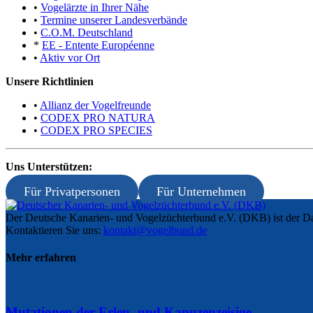
•
Vogelärzte in Ihrer Nähe
•
Termine unserer Landesverbände
•
C.O.M. Deutschland
*
EE - Entente Européenne
•
Aktiv vor Ort
Unsere Richtlinien
•
Allianz der Vogelfreunde
•
CODEX PRO NATURA
•
CODEX PRO SPECIES
Uns Unterstützen:
Für Privatpersonen
Für Unternehmen
Der Deutsche Kanarien- und Vogelzüchterbund e.V. (DKB) ist der Da
Kontaktieren Sie uns:
kontakt@vogelbund.de
Mehr erfahren
Mutationen der Erlen- und Kapuzenzeisige