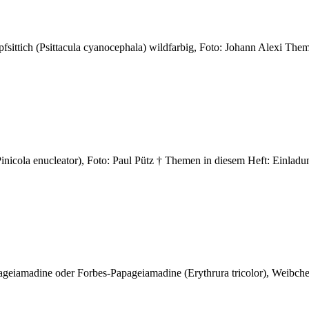
pfsittich (Psittacula cyanocephala) wildfarbig, Foto: Johann Alexi 
 (Pinicola enucleator), Foto: Paul Pütz † Themen in diesem Heft: Ei
pageiamadine oder Forbes-Papageiamadine (Erythrura tricolor), Weibch