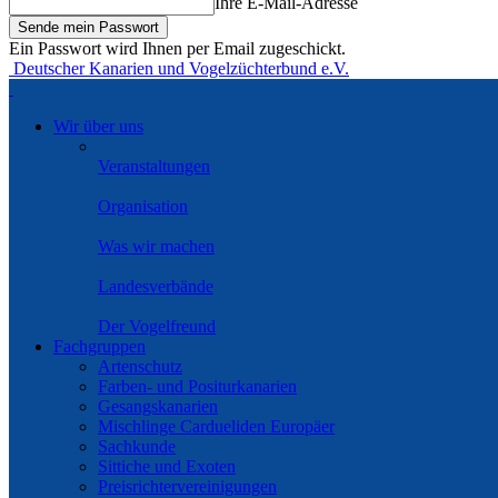
Ihre E-Mail-Adresse
Ein Passwort wird Ihnen per Email zugeschickt.
Deutscher Kanarien und Vogelzüchterbund e.V.
Wir über uns
Veranstaltungen
Organisation
Was wir machen
Landesverbände
Der Vogelfreund
Fachgruppen
Artenschutz
Farben- und Positurkanarien
Gesangskanarien
Mischlinge Cardueliden Europäer
Sachkunde
Sittiche und Exoten
Preisrichtervereinigungen