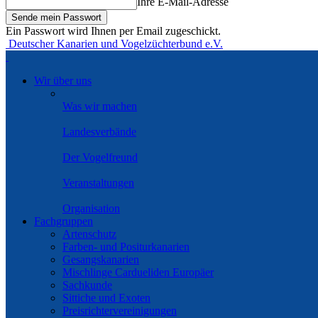
Ihre E-Mail-Adresse
Ein Passwort wird Ihnen per Email zugeschickt.
Deutscher Kanarien und Vogelzüchterbund e.V.
Wir über uns
Was wir machen
Landesverbände
Der Vogelfreund
Veranstaltungen
Organisation
Fachgruppen
Artenschutz
Farben- und Positurkanarien
Gesangskanarien
Mischlinge Cardueliden Europäer
Sachkunde
Sittiche und Exoten
Preisrichtervereinigungen