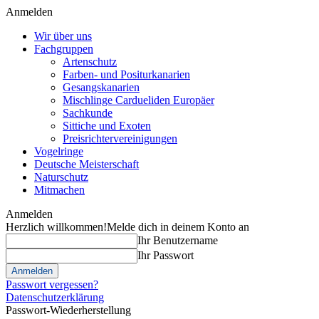
Anmelden
Wir über uns
Fachgruppen
Artenschutz
Farben- und Positurkanarien
Gesangskanarien
Mischlinge Cardueliden Europäer
Sachkunde
Sittiche und Exoten
Preisrichtervereinigungen
Vogelringe
Deutsche Meisterschaft
Naturschutz
Mitmachen
Anmelden
Herzlich willkommen!
Melde dich in deinem Konto an
Ihr Benutzername
Ihr Passwort
Passwort vergessen?
Datenschutzerklärung
Passwort-Wiederherstellung