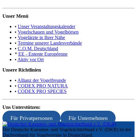
Unser Menü
•
Unser Veranstaltungskalender
•
Vogelschauen und Vogelbörsen
•
Vogelärzte in Ihrer Nähe
•
Termine unserer Landesverbände
•
C.O.M. Deutschland
*
EE - Entente Européenne
•
Aktiv vor Ort
Unsere Richtlinien
•
Allianz der Vogelfreunde
•
CODEX PRO NATURA
•
CODEX PRO SPECIES
Uns Unterstützen:
Für Privatpersonen
Für Unternehmen
Der Deutsche Kanarien- und Vogelzüchterbund e.V. (DKB) ist der
Dachverband für Vogelvereine in Deutschland.