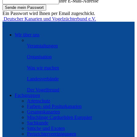
Ihre E-Mail-Adresse
Ein Passwort wird Ihnen per Email zugeschickt.
Deutscher Kanarien und Vogelzüchterbund e.V.
Wir über uns
Veranstaltungen
Organisation
Was wir machen
Landesverbände
Der Vogelfreund
Fachgruppen
Artenschutz
Farben- und Positurkanarien
Gesangskanarien
Mischlinge Cardueliden Europäer
Sachkunde
Sittiche und Exoten
Preisrichtervereinigungen