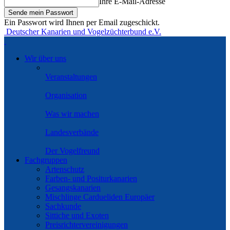
Ihre E-Mail-Adresse
Ein Passwort wird Ihnen per Email zugeschickt.
Deutscher Kanarien und Vogelzüchterbund e.V.
Wir über uns
Veranstaltungen
Organisation
Was wir machen
Landesverbände
Der Vogelfreund
Fachgruppen
Artenschutz
Farben- und Positurkanarien
Gesangskanarien
Mischlinge Cardueliden Europäer
Sachkunde
Sittiche und Exoten
Preisrichtervereinigungen