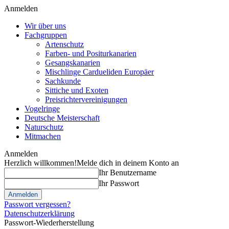
Anmelden
Wir über uns
Fachgruppen
Artenschutz
Farben- und Positurkanarien
Gesangskanarien
Mischlinge Cardueliden Europäer
Sachkunde
Sittiche und Exoten
Preisrichtervereinigungen
Vogelringe
Deutsche Meisterschaft
Naturschutz
Mitmachen
Anmelden
Herzlich willkommen!
Melde dich in deinem Konto an
Ihr Benutzername
Ihr Passwort
Passwort vergessen?
Datenschutzerklärung
Passwort-Wiederherstellung