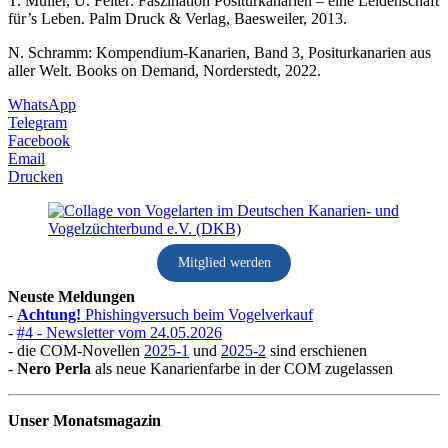
T. Müller, U. Feiter: Faszination Positurkanarien – eine Leidenschaft
für’s Leben. Palm Druck & Verlag, Baesweiler, 2013.
N. Schramm: Kompendium-Kanarien, Band 3, Positurkanarien aus
aller Welt. Books on Demand, Norderstedt, 2022.
WhatsApp
Telegram
Facebook
Email
Drucken
Mitglied werden
Neuste Meldungen
-
Achtung!
Phishingversuch beim Vogelverkauf
-
#4 - Newsletter vom 24.05.2026
- die COM-Novellen
2025-1
und
2025-2
sind erschienen
-
Nero Perla
als neue Kanarienfarbe in der COM zugelassen
Unser Monatsmagazin