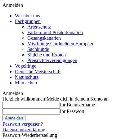
Anmelden
Wir über uns
Fachgruppen
Artenschutz
Farben- und Positurkanarien
Gesangskanarien
Mischlinge Cardueliden Europäer
Sachkunde
Sittiche und Exoten
Preisrichtervereinigungen
Vogelringe
Deutsche Meisterschaft
Naturschutz
Mitmachen
Anmelden
Herzlich willkommen!
Melde dich in deinem Konto an
Ihr Benutzername
Ihr Passwort
Passwort vergessen?
Datenschutzerklärung
Passwort-Wiederherstellung