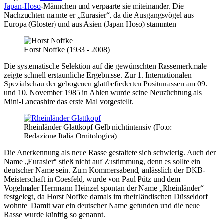
Japan-Hoso
-Männchen und verpaarte sie miteinander. Die
Nachzuchten nannte er „Eurasier“, da die Ausgangsvögel aus
Europa (Gloster) und aus Asien (Japan Hoso) stammten
Horst Noffke (1933 - 2008)
Die systematische Selektion auf die gewünschten Rassemerkmale
zeigte schnell erstaunliche Ergebnisse. Zur 1. Internationalen
Spezialschau der gebogenen glattbefiederten Positurrassen am 09.
und 10. November 1985 in Ahlen wurde seine Neuzüchtung als
Mini-Lancashire das erste Mal vorgestellt.
Rheinländer Glattkopf Gelb nichtintensiv (Foto:
Redazione Italia Ornitologica)
Die Anerkennung als neue Rasse gestaltete sich schwierig. Auch der
Name „Eurasier“ stieß nicht auf Zustimmung, denn es sollte ein
deutscher Name sein. Zum Kommersabend, anlässlich der DKB-
Meisterschaft in Coesfeld, wurde von Paul Pütz und dem
Vogelmaler Herrmann Heinzel spontan der Name „Rheinländer“
festgelegt, da Horst Noffke damals im rheinländischen Düsseldorf
wohnte. Damit war ein deutscher Name gefunden und die neue
Rasse wurde künftig so genannt.