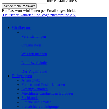
Ihre E-Mail-Adresse
Ein Passwort wird Ihnen per Email zugeschickt.
Deutscher Kanarien und Vogelzüchterbund e.V.
Wir über uns
Veranstaltungen
Organisation
Was wir machen
Landesverbände
Der Vogelfreund
Fachgruppen
Artenschutz
Farben- und Positurkanarien
Gesangskanarien
Mischlinge Cardueliden Europäer
Sachkunde
Sittiche und Exoten
Preisrichtervereinigungen