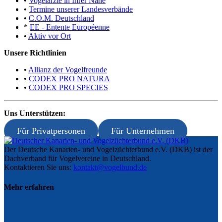
•
Vogelärzte in Ihrer Nähe
•
Termine unserer Landesverbände
•
C.O.M. Deutschland
*
EE - Entente Européenne
•
Aktiv vor Ort
Unsere Richtlinien
•
Allianz der Vogelfreunde
•
CODEX PRO NATURA
•
CODEX PRO SPECIES
Uns Unterstützen:
Für Privatpersonen
Für Unternehmen
Der Deutsche Kanarien- und Vogelzüchterbund e.V. (DKB) ist der
Dachverband für Vogelvereine in Deutschland.
Kontaktieren Sie uns:
kontakt@vogelbund.de
Mehr erfahren