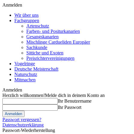
Anmelden
Wir über uns
Fachgruppen
Artenschutz
Farben- und Positurkanarien
Gesangskanarien
Mischlinge Cardueliden Europäer
Sachkunde
Sittiche und Exoten
Preisrichtervereinigungen
Vogelringe
Deutsche Meisterschaft
Naturschutz
Mitmachen
Anmelden
Herzlich willkommen!
Melde dich in deinem Konto an
Ihr Benutzername
Ihr Passwort
Passwort vergessen?
Datenschutzerklärung
Passwort-Wiederherstellung