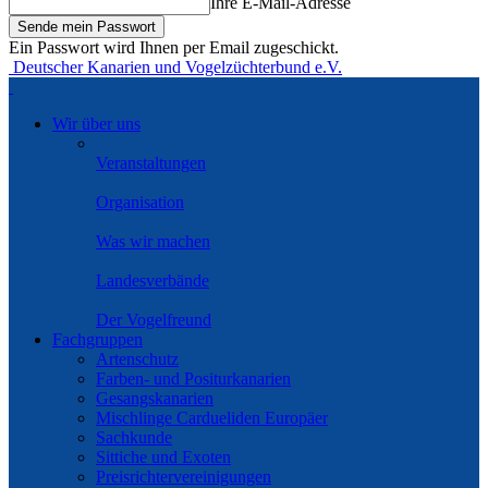
Ihre E-Mail-Adresse
Ein Passwort wird Ihnen per Email zugeschickt.
Deutscher Kanarien und Vogelzüchterbund e.V.
Wir über uns
Veranstaltungen
Organisation
Was wir machen
Landesverbände
Der Vogelfreund
Fachgruppen
Artenschutz
Farben- und Positurkanarien
Gesangskanarien
Mischlinge Cardueliden Europäer
Sachkunde
Sittiche und Exoten
Preisrichtervereinigungen