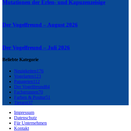
Mutationen der Erlen- und Kapuzenzeisige
Der Vogelfreund – August 2026
Der Vogelfreund – Juli 2026
Beliebte Kategorie
Neuigkeiten
176
Vogelarten
123
Papageien
112
Der Vogelfreund
84
Fachgruppen
70
Farben & Positur
51
Tierarzt
37
Impressum
Datenschutz
Für Unternehmen
Kontakt