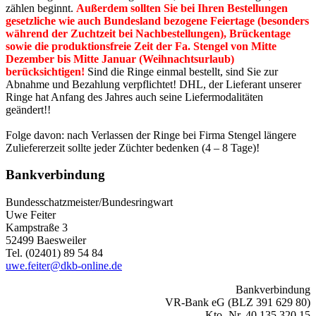
zählen beginnt.
Außerdem sollten Sie bei Ihren Bestellungen
gesetzliche wie auch Bundesland bezogene Feiertage (besonders
während der Zuchtzeit bei Nachbestellungen), Brückentage
sowie die produktionsfreie Zeit der Fa. Stengel von Mitte
Dezember bis Mitte Januar (Weihnachtsurlaub)
berücksichtigen!
Sind die Ringe einmal bestellt, sind Sie zur
Abnahme und Bezahlung verpflichtet! DHL, der Lieferant unserer
Ringe hat Anfang des Jahres auch seine Liefermodalitäten
geändert!!
Folge davon: nach Verlassen der Ringe bei Firma Stengel längere
Zuliefererzeit sollte jeder Züchter bedenken (4 – 8 Tage)!
Bankverbindung
Bundesschatzmeister/Bundesringwart
Uwe Feiter
Kampstraße 3
52499 Baesweiler
Tel. (02401) 89 54 84
uwe.feiter@dkb-online.de
Bankverbindung
VR-Bank eG (BLZ 391 629 80)
Kto.-Nr. 40 135 320 15