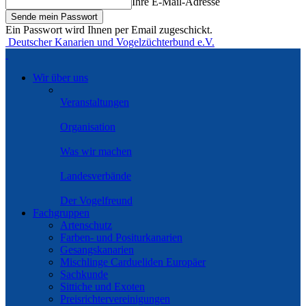
Ihre E-Mail-Adresse
Ein Passwort wird Ihnen per Email zugeschickt.
Deutscher Kanarien und Vogelzüchterbund e.V.
Wir über uns
Veranstaltungen
Organisation
Was wir machen
Landesverbände
Der Vogelfreund
Fachgruppen
Artenschutz
Farben- und Positurkanarien
Gesangskanarien
Mischlinge Cardueliden Europäer
Sachkunde
Sittiche und Exoten
Preisrichtervereinigungen