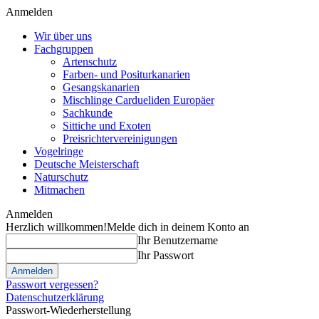
Anmelden
Wir über uns
Fachgruppen
Artenschutz
Farben- und Positurkanarien
Gesangskanarien
Mischlinge Cardueliden Europäer
Sachkunde
Sittiche und Exoten
Preisrichtervereinigungen
Vogelringe
Deutsche Meisterschaft
Naturschutz
Mitmachen
Anmelden
Herzlich willkommen!
Melde dich in deinem Konto an
Ihr Benutzername
Ihr Passwort
Passwort vergessen?
Datenschutzerklärung
Passwort-Wiederherstellung