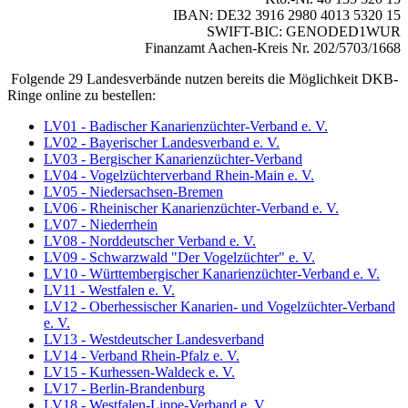
IBAN: DE32 3916 2980 4013 5320 15
SWIFT-BIC: GENODED1WUR
Finanzamt Aachen-Kreis Nr. 202/5703/1668
Folgende 29 Landesverbände nutzen bereits die Möglichkeit DKB-
Ringe online zu bestellen:
LV01 - Badischer Kanarienzüchter-Verband e. V.
LV02 - Bayerischer Landesverband e. V.
LV03 - Bergischer Kanarienzüchter-Verband
LV04 - Vogelzüchterverband Rhein-Main e. V.
LV05 - Niedersachsen-Bremen
LV06 - Rheinischer Kanarienzüchter-Verband e. V.
LV07 - Niederrhein
LV08 - Norddeutscher Verband e. V.
LV09 - Schwarzwald "Der Vogelzüchter" e. V.
LV10 - Württembergischer Kanarienzüchter-Verband e. V.
LV11 - Westfalen e. V.
LV12 - Oberhessischer Kanarien- und Vogelzüchter-Verband
e. V.
LV13 - Westdeutscher Landesverband
LV14 - Verband Rhein-Pfalz e. V.
LV15 - Kurhessen-Waldeck e. V.
LV17 - Berlin-Brandenburg
LV18 - Westfalen-Lippe-Verband e. V.