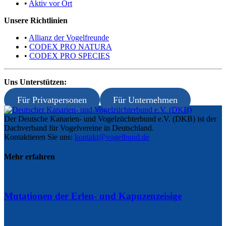
•
Aktiv vor Ort
Unsere Richtlinien
•
Allianz der Vogelfreunde
•
CODEX PRO NATURA
•
CODEX PRO SPECIES
Uns Unterstützen:
Für Privatpersonen
Für Unternehmen
Der Deutsche Kanarien- und Vogelzüchterbund e.V. (DKB) ist der
Dachverband für Vogelvereine in Deutschland.
Kontaktieren Sie uns:
kontakt@vogelbund.de
Mehr erfahren
Mutationen der Erlen- und Kapuzenzeisige