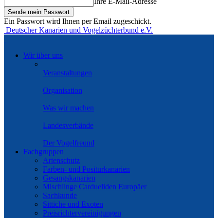
Ihre E-Mail-Adresse
Ein Passwort wird Ihnen per Email zugeschickt.
Deutscher Kanarien und Vogelzüchterbund e.V.
Wir über uns
Veranstaltungen
Organisation
Was wir machen
Landesverbände
Der Vogelfreund
Fachgruppen
Artenschutz
Farben- und Positurkanarien
Gesangskanarien
Mischlinge Cardueliden Europäer
Sachkunde
Sittiche und Exoten
Preisrichtervereinigungen