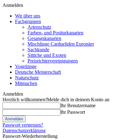
Anmelden
Wir über uns
Fachgruppen
Artenschutz
Farben- und Positurkanarien
Gesangskanarien
Mischlinge Cardueliden Europäer
Sachkunde
Sittiche und Exoten
Preisrichtervereinigungen
Vogelringe
Deutsche Meisterschaft
Naturschutz
Mitmachen
Anmelden
Herzlich willkommen!
Melde dich in deinem Konto an
Ihr Benutzername
Ihr Passwort
Passwort vergessen?
Datenschutzerklärung
Passwort-Wiederherstellung