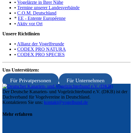
•
Vogelärzte in Ihrer Nähe
•
Termine unserer Landesverbände
•
C.O.M. Deutschland
*
EE - Entente Européenne
•
Aktiv vor Ort
Unsere Richtlinien
•
Allianz der Vogelfreunde
•
CODEX PRO NATURA
•
CODEX PRO SPECIES
Uns Unterstützen:
Für Privatpersonen
Für Unternehmen
Der Deutsche Kanarien- und Vogelzüchterbund e.V. (DKB) ist der
Dachverband für Vogelvereine in Deutschland.
Kontaktieren Sie uns:
kontakt@vogelbund.de
Mehr erfahren