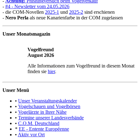
-
Achtung!
Phishingversuch beim Vogelverkauf
-
#4 - Newsletter vom 24.05.2026
- die COM-Novellen
2025-1
und
2025-2
sind erschienen
-
Nero Perla
als neue Kanarienfarbe in der COM zugelassen
Unser Monatsmagazin
Vogelfreund
August 2026
Alle Informationen zum Vogelfreund in diesem Monat
finden sie
hier
.
Unser Menü
•
Unser Veranstaltungskalender
•
Vogelschauen und Vogelbörsen
•
Vogelärzte in Ihrer Nähe
•
Termine unserer Landesverbände
•
C.O.M. Deutschland
*
EE - Entente Européenne
•
Aktiv vor Ort