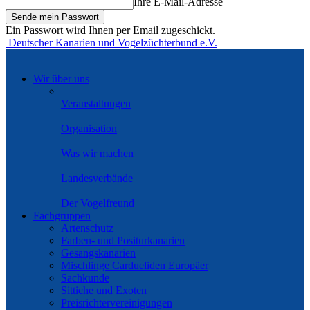
Ihre E-Mail-Adresse
Ein Passwort wird Ihnen per Email zugeschickt.
Deutscher Kanarien und Vogelzüchterbund e.V.
Wir über uns
Veranstaltungen
Organisation
Was wir machen
Landesverbände
Der Vogelfreund
Fachgruppen
Artenschutz
Farben- und Positurkanarien
Gesangskanarien
Mischlinge Cardueliden Europäer
Sachkunde
Sittiche und Exoten
Preisrichtervereinigungen