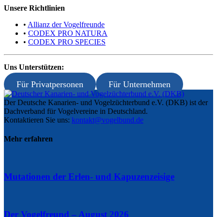
Unsere Richtlinien
•
Allianz der Vogelfreunde
•
CODEX PRO NATURA
•
CODEX PRO SPECIES
Uns Unterstützen:
Für Privatpersonen
Für Unternehmen
Der Deutsche Kanarien- und Vogelzüchterbund e.V. (DKB) ist der
Dachverband für Vogelvereine in Deutschland.
Kontaktieren Sie uns:
kontakt@vogelbund.de
Mehr erfahren
Mutationen der Erlen- und Kapuzenzeisige
Der Vogelfreund – August 2026