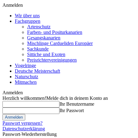
Anmelden
Wir über uns
Fachgruppen
Artenschutz
Farben- und Positurkanarien
Gesangskanarien
Mischlinge Cardueliden Europäer
Sachkunde
Sittiche und Exoten
Preisrichtervereinigungen
Vogelringe
Deutsche Meisterschaft
Naturschutz
Mitmachen
Anmelden
Herzlich willkommen!
Melde dich in deinem Konto an
Ihr Benutzername
Ihr Passwort
Passwort vergessen?
Datenschutzerklärung
Passwort-Wiederherstellung