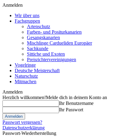
Anmelden
Wir über uns
Fachgruppen
Artenschutz
Farben- und Positurkanarien
Gesangskanarien
Mischlinge Cardueliden Europäer
Sachkunde
Sittiche und Exoten
Preisrichtervereinigungen
Vogelringe
Deutsche Meisterschaft
Naturschutz
Mitmachen
Anmelden
Herzlich willkommen!
Melde dich in deinem Konto an
Ihr Benutzername
Ihr Passwort
Passwort vergessen?
Datenschutzerklärung
Passwort-Wiederherstellung