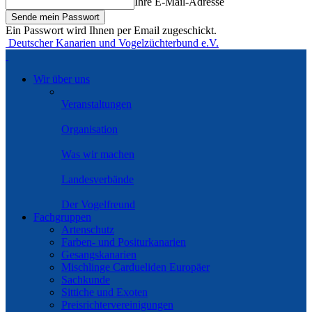
Ihre E-Mail-Adresse
Ein Passwort wird Ihnen per Email zugeschickt.
Deutscher Kanarien und Vogelzüchterbund e.V.
Wir über uns
Veranstaltungen
Organisation
Was wir machen
Landesverbände
Der Vogelfreund
Fachgruppen
Artenschutz
Farben- und Positurkanarien
Gesangskanarien
Mischlinge Cardueliden Europäer
Sachkunde
Sittiche und Exoten
Preisrichtervereinigungen