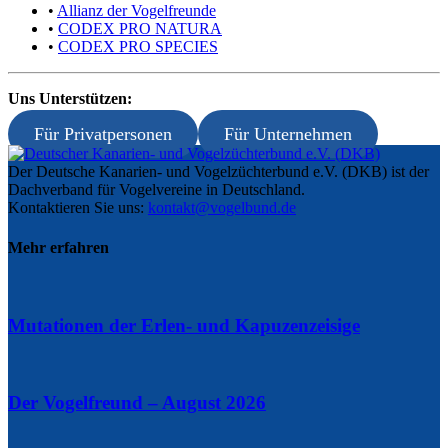
•
Allianz der Vogelfreunde
•
CODEX PRO NATURA
•
CODEX PRO SPECIES
Uns Unterstützen:
Für Privatpersonen
Für Unternehmen
Der Deutsche Kanarien- und Vogelzüchterbund e.V. (DKB) ist der
Dachverband für Vogelvereine in Deutschland.
Kontaktieren Sie uns:
kontakt@vogelbund.de
Mehr erfahren
Mutationen der Erlen- und Kapuzenzeisige
Der Vogelfreund – August 2026