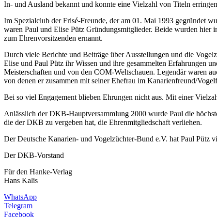
In- und Ausland bekannt und konnte eine Vielzahl von Titeln erringen
Im Spezialclub der Frisé-Freunde, der am 01. Mai 1993 gegründet wu
waren Paul und Elise Pütz Gründungsmitglieder. Beide wurden hier in
zum Ehrenvorsitzenden ernannt.
Durch viele Berichte und Beiträge über Ausstellungen und die Vogel
Elise und Paul Pütz ihr Wissen und ihre gesammelten Erfahrungen une
Meisterschaften und von den COM-Weltschauen. Legendär waren auch d
von denen er zusammen mit seiner Ehefrau im Kanarienfreund/Vogelfr
Bei so viel Engagement blieben Ehrungen nicht aus. Mit einer Vi
Anlässlich der DKB-Hauptversammlung 2000 wurde Paul die höchst
die der DKB zu vergeben hat, die Ehrenmitgliedschaft verliehen.
Der Deutsche Kanarien- und Vogelzüchter-Bund e.V. hat Paul Pütz v
Der DKB-Vorstand
Für den Hanke-Verlag
Hans Kalis
WhatsApp
Telegram
Facebook