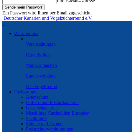
Ihre E-Mail-Adresse
Ein Passwort wird Ihnen per Email zugeschickt.
Deutscher Kanarien und Vogelzüchterbund e.V.
Wir über uns
Veranstaltungen
Organisation
Was wir machen
Landesverbände
Der Vogelfreund
Fachgruppen
Artenschutz
Farben- und Positurkanarien
Gesangskanarien
Mischlinge Cardueliden Europäer
Sachkunde
Sittiche und Exoten
Preisrichtervereinigungen