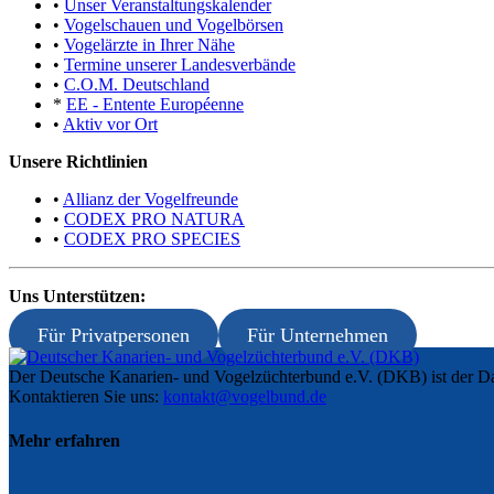
•
Unser Veranstaltungskalender
•
Vogelschauen und Vogelbörsen
•
Vogelärzte in Ihrer Nähe
•
Termine unserer Landesverbände
•
C.O.M. Deutschland
*
EE - Entente Européenne
•
Aktiv vor Ort
Unsere Richtlinien
•
Allianz der Vogelfreunde
•
CODEX PRO NATURA
•
CODEX PRO SPECIES
Uns Unterstützen:
Für Privatpersonen
Für Unternehmen
Der Deutsche Kanarien- und Vogelzüchterbund e.V. (DKB) ist der Da
Kontaktieren Sie uns:
kontakt@vogelbund.de
Mehr erfahren