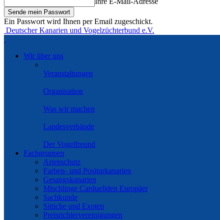
Ihre E-Mail-Adresse
Ein Passwort wird Ihnen per Email zugeschickt.
Deutscher Kanarien und Vogelzüchterbund e.V.
Wir über uns
Veranstaltungen
Organisation
Was wir machen
Landesverbände
Der Vogelfreund
Fachgruppen
Artenschutz
Farben- und Positurkanarien
Gesangskanarien
Mischlinge Cardueliden Europäer
Sachkunde
Sittiche und Exoten
Preisrichtervereinigungen