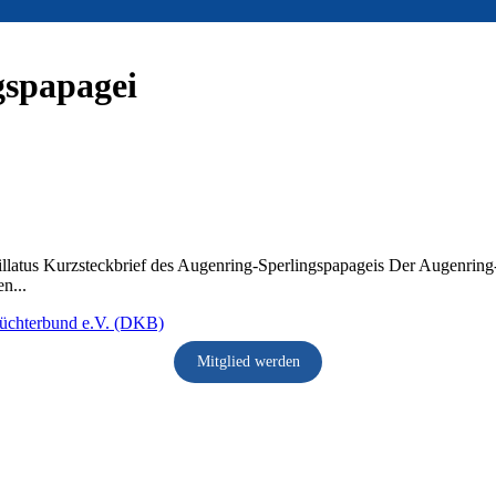
gspapagei
latus Kurzsteckbrief des Augenring-Sperlingspapageis Der Augenring-S
n...
Mitglied werden