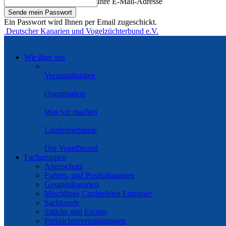
Ihre E-Mail-Adresse
Ein Passwort wird Ihnen per Email zugeschickt.
Deutscher Kanarien und Vogelzüchterbund e.V.
Wir über uns
Veranstaltungen
Organisation
Was wir machen
Landesverbände
Der Vogelfreund
Fachgruppen
Artenschutz
Farben- und Positurkanarien
Gesangskanarien
Mischlinge Cardueliden Europäer
Sachkunde
Sittiche und Exoten
Preisrichtervereinigungen