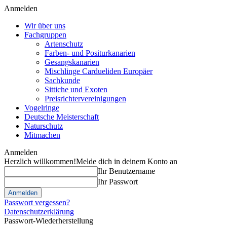
Anmelden
Wir über uns
Fachgruppen
Artenschutz
Farben- und Positurkanarien
Gesangskanarien
Mischlinge Cardueliden Europäer
Sachkunde
Sittiche und Exoten
Preisrichtervereinigungen
Vogelringe
Deutsche Meisterschaft
Naturschutz
Mitmachen
Anmelden
Herzlich willkommen!
Melde dich in deinem Konto an
Ihr Benutzername
Ihr Passwort
Passwort vergessen?
Datenschutzerklärung
Passwort-Wiederherstellung