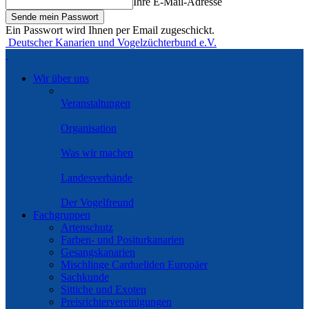
Ihre E-Mail-Adresse
Ein Passwort wird Ihnen per Email zugeschickt.
Deutscher Kanarien und Vogelzüchterbund e.V.
Wir über uns
Veranstaltungen
Organisation
Was wir machen
Landesverbände
Der Vogelfreund
Fachgruppen
Artenschutz
Farben- und Positurkanarien
Gesangskanarien
Mischlinge Cardueliden Europäer
Sachkunde
Sittiche und Exoten
Preisrichtervereinigungen