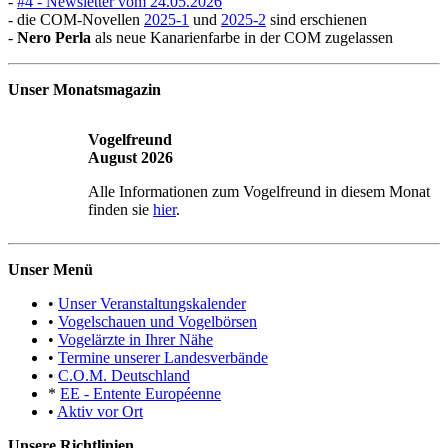
-
#4 - Newsletter vom 24.05.2026
- die COM-Novellen
2025-1
und
2025-2
sind erschienen
-
Nero Perla
als neue Kanarienfarbe in der COM zugelassen
Unser Monatsmagazin
Vogelfreund
August 2026
Alle Informationen zum Vogelfreund in diesem Monat
finden sie
hier
.
Unser Menü
•
Unser Veranstaltungskalender
•
Vogelschauen und Vogelbörsen
•
Vogelärzte in Ihrer Nähe
•
Termine unserer Landesverbände
•
C.O.M. Deutschland
*
EE - Entente Européenne
•
Aktiv vor Ort
Unsere Richtlinien