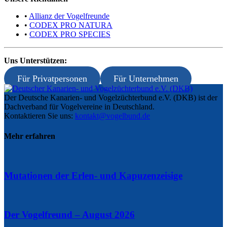
•
Allianz der Vogelfreunde
•
CODEX PRO NATURA
•
CODEX PRO SPECIES
Uns Unterstützen:
Für Privatpersonen
Für Unternehmen
Der Deutsche Kanarien- und Vogelzüchterbund e.V. (DKB) ist der
Dachverband für Vogelvereine in Deutschland.
Kontaktieren Sie uns:
kontakt@vogelbund.de
Mehr erfahren
Mutationen der Erlen- und Kapuzenzeisige
Der Vogelfreund – August 2026