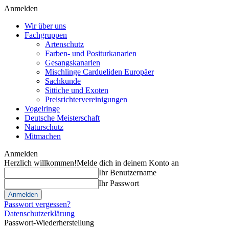
Anmelden
Wir über uns
Fachgruppen
Artenschutz
Farben- und Positurkanarien
Gesangskanarien
Mischlinge Cardueliden Europäer
Sachkunde
Sittiche und Exoten
Preisrichtervereinigungen
Vogelringe
Deutsche Meisterschaft
Naturschutz
Mitmachen
Anmelden
Herzlich willkommen!
Melde dich in deinem Konto an
Ihr Benutzername
Ihr Passwort
Passwort vergessen?
Datenschutzerklärung
Passwort-Wiederherstellung