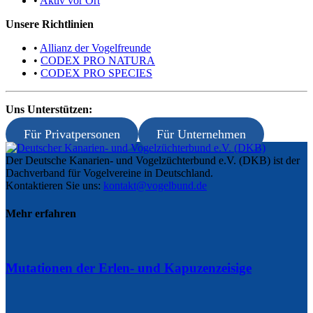
•
Aktiv vor Ort
Unsere Richtlinien
•
Allianz der Vogelfreunde
•
CODEX PRO NATURA
•
CODEX PRO SPECIES
Uns Unterstützen:
Für Privatpersonen
Für Unternehmen
Der Deutsche Kanarien- und Vogelzüchterbund e.V. (DKB) ist der
Dachverband für Vogelvereine in Deutschland.
Kontaktieren Sie uns:
kontakt@vogelbund.de
Mehr erfahren
Mutationen der Erlen- und Kapuzenzeisige