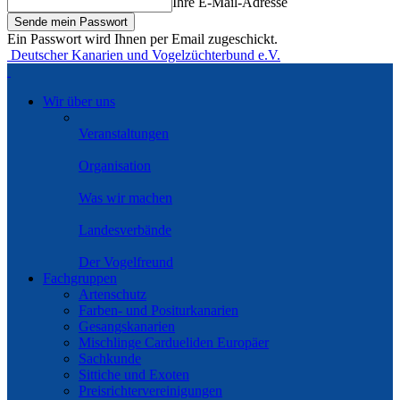
Ihre E-Mail-Adresse
Ein Passwort wird Ihnen per Email zugeschickt.
Deutscher Kanarien und Vogelzüchterbund e.V.
Wir über uns
Veranstaltungen
Organisation
Was wir machen
Landesverbände
Der Vogelfreund
Fachgruppen
Artenschutz
Farben- und Positurkanarien
Gesangskanarien
Mischlinge Cardueliden Europäer
Sachkunde
Sittiche und Exoten
Preisrichtervereinigungen