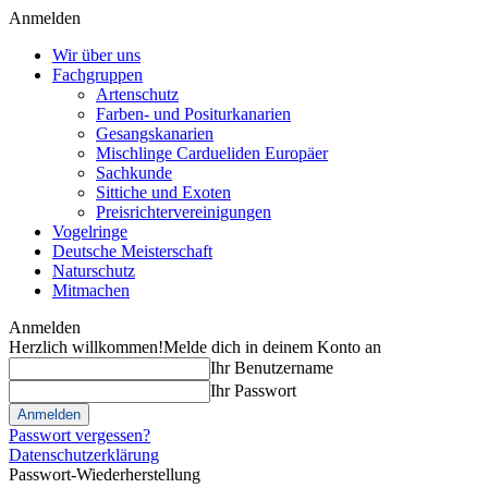
Anmelden
Wir über uns
Fachgruppen
Artenschutz
Farben- und Positurkanarien
Gesangskanarien
Mischlinge Cardueliden Europäer
Sachkunde
Sittiche und Exoten
Preisrichtervereinigungen
Vogelringe
Deutsche Meisterschaft
Naturschutz
Mitmachen
Anmelden
Herzlich willkommen!
Melde dich in deinem Konto an
Ihr Benutzername
Ihr Passwort
Passwort vergessen?
Datenschutzerklärung
Passwort-Wiederherstellung