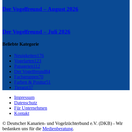
Der Vogelfreund – August 2026
Der Vogelfreund – Juli 2026
Beliebte Kategorie
Neuigkeiten
176
Vogelarten
123
Papageien
112
Der Vogelfreund
84
Fachgruppen
70
Farben & Positur
51
Tierarzt
37
Impressum
Datenschutz
Für Unternehmen
Kontakt
© Deutscher Kanarien- und Vogelzüchterbund e.V. (DKB) - Wir
bedanken uns für die
Medienberatung
.