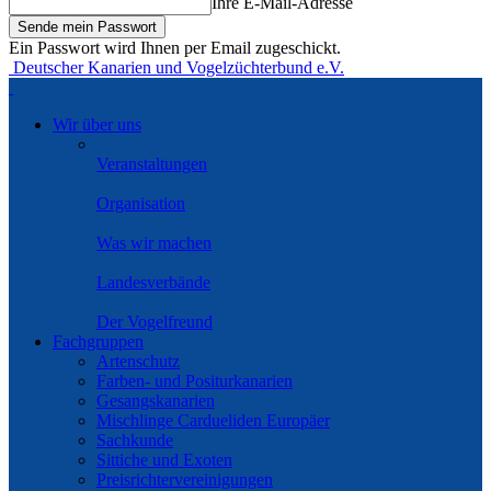
Ihre E-Mail-Adresse
Ein Passwort wird Ihnen per Email zugeschickt.
Deutscher Kanarien und Vogelzüchterbund e.V.
Wir über uns
Veranstaltungen
Organisation
Was wir machen
Landesverbände
Der Vogelfreund
Fachgruppen
Artenschutz
Farben- und Positurkanarien
Gesangskanarien
Mischlinge Cardueliden Europäer
Sachkunde
Sittiche und Exoten
Preisrichtervereinigungen