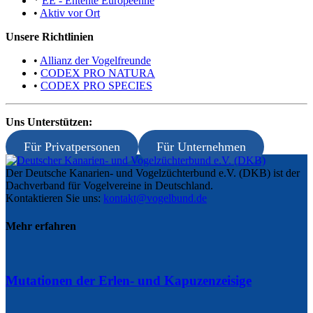
*
EE - Entente Européenne
•
Aktiv vor Ort
Unsere Richtlinien
•
Allianz der Vogelfreunde
•
CODEX PRO NATURA
•
CODEX PRO SPECIES
Uns Unterstützen:
Für Privatpersonen
Für Unternehmen
Der Deutsche Kanarien- und Vogelzüchterbund e.V. (DKB) ist der
Dachverband für Vogelvereine in Deutschland.
Kontaktieren Sie uns:
kontakt@vogelbund.de
Mehr erfahren
Mutationen der Erlen- und Kapuzenzeisige