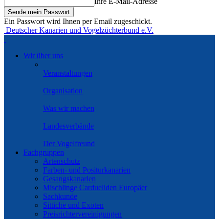
Ihre E-Mail-Adresse
Ein Passwort wird Ihnen per Email zugeschickt.
Deutscher Kanarien und Vogelzüchterbund e.V.
Wir über uns
Veranstaltungen
Organisation
Was wir machen
Landesverbände
Der Vogelfreund
Fachgruppen
Artenschutz
Farben- und Positurkanarien
Gesangskanarien
Mischlinge Cardueliden Europäer
Sachkunde
Sittiche und Exoten
Preisrichtervereinigungen