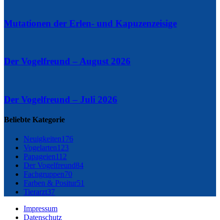
Mutationen der Erlen- und Kapuzenzeisige
Der Vogelfreund – August 2026
Der Vogelfreund – Juli 2026
Beliebte Kategorie
Neuigkeiten
176
Vogelarten
123
Papageien
112
Der Vogelfreund
84
Fachgruppen
70
Farben & Positur
51
Tierarzt
37
Impressum
Datenschutz