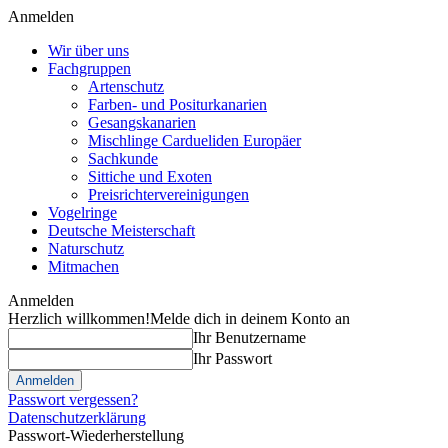
Anmelden
Wir über uns
Fachgruppen
Artenschutz
Farben- und Positurkanarien
Gesangskanarien
Mischlinge Cardueliden Europäer
Sachkunde
Sittiche und Exoten
Preisrichtervereinigungen
Vogelringe
Deutsche Meisterschaft
Naturschutz
Mitmachen
Anmelden
Herzlich willkommen!
Melde dich in deinem Konto an
Ihr Benutzername
Ihr Passwort
Passwort vergessen?
Datenschutzerklärung
Passwort-Wiederherstellung