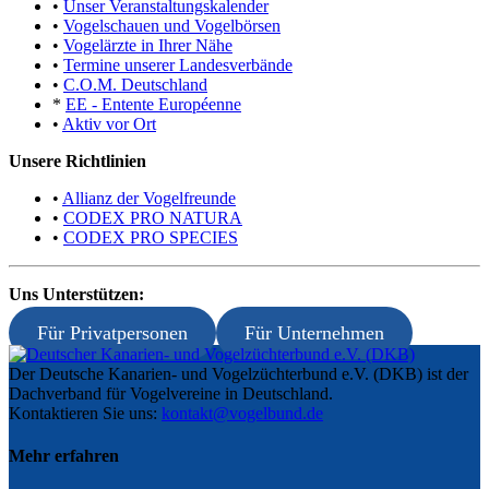
•
Unser Veranstaltungskalender
•
Vogelschauen und Vogelbörsen
•
Vogelärzte in Ihrer Nähe
•
Termine unserer Landesverbände
•
C.O.M. Deutschland
*
EE - Entente Européenne
•
Aktiv vor Ort
Unsere Richtlinien
•
Allianz der Vogelfreunde
•
CODEX PRO NATURA
•
CODEX PRO SPECIES
Uns Unterstützen:
Für Privatpersonen
Für Unternehmen
Der Deutsche Kanarien- und Vogelzüchterbund e.V. (DKB) ist der
Dachverband für Vogelvereine in Deutschland.
Kontaktieren Sie uns:
kontakt@vogelbund.de
Mehr erfahren