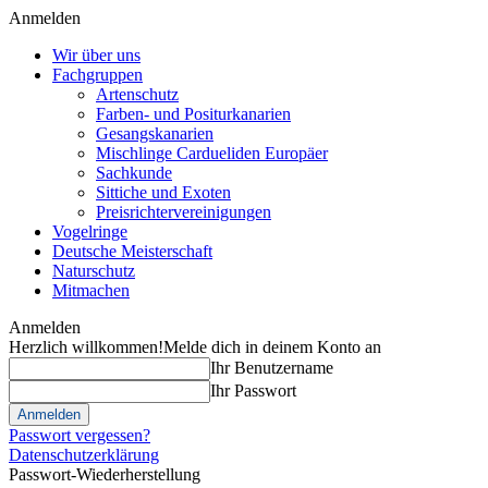
Anmelden
Wir über uns
Fachgruppen
Artenschutz
Farben- und Positurkanarien
Gesangskanarien
Mischlinge Cardueliden Europäer
Sachkunde
Sittiche und Exoten
Preisrichtervereinigungen
Vogelringe
Deutsche Meisterschaft
Naturschutz
Mitmachen
Anmelden
Herzlich willkommen!
Melde dich in deinem Konto an
Ihr Benutzername
Ihr Passwort
Passwort vergessen?
Datenschutzerklärung
Passwort-Wiederherstellung