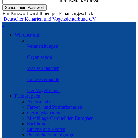
Ihre E-Mail-Adresse
Ein Passwort wird Ihnen per Email zugeschickt.
Deutscher Kanarien und Vogelzüchterbund e.V.
Wir über uns
Veranstaltungen
Organisation
Was wir machen
Landesverbände
Der Vogelfreund
Fachgruppen
Artenschutz
Farben- und Positurkanarien
Gesangskanarien
Mischlinge Cardueliden Europäer
Sachkunde
Sittiche und Exoten
Preisrichtervereinigungen