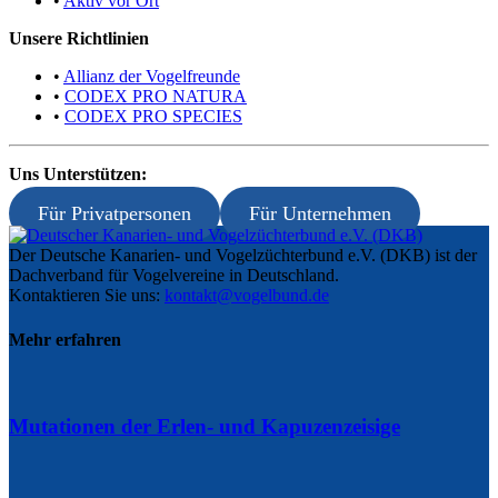
•
Aktiv vor Ort
Unsere Richtlinien
•
Allianz der Vogelfreunde
•
CODEX PRO NATURA
•
CODEX PRO SPECIES
Uns Unterstützen:
Für Privatpersonen
Für Unternehmen
Der Deutsche Kanarien- und Vogelzüchterbund e.V. (DKB) ist der
Dachverband für Vogelvereine in Deutschland.
Kontaktieren Sie uns:
kontakt@vogelbund.de
Mehr erfahren
Mutationen der Erlen- und Kapuzenzeisige