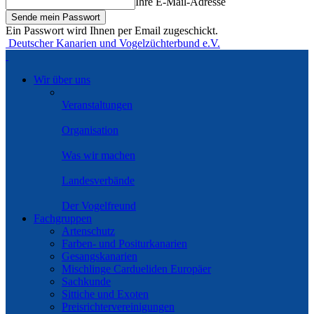
Ihre E-Mail-Adresse
Ein Passwort wird Ihnen per Email zugeschickt.
Deutscher Kanarien und Vogelzüchterbund e.V.
Wir über uns
Veranstaltungen
Organisation
Was wir machen
Landesverbände
Der Vogelfreund
Fachgruppen
Artenschutz
Farben- und Positurkanarien
Gesangskanarien
Mischlinge Cardueliden Europäer
Sachkunde
Sittiche und Exoten
Preisrichtervereinigungen