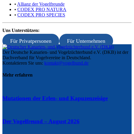
•
Allianz der Vogelfreunde
•
CODEX PRO NATURA
•
CODEX PRO SPECIES
Uns Unterstützen:
Für Privatpersonen
Für Unternehmen
Der Deutsche Kanarien- und Vogelzüchterbund e.V. (DKB) ist der
Dachverband für Vogelvereine in Deutschland.
Kontaktieren Sie uns:
kontakt@vogelbund.de
Mehr erfahren
Mutationen der Erlen- und Kapuzenzeisige
Der Vogelfreund – August 2026