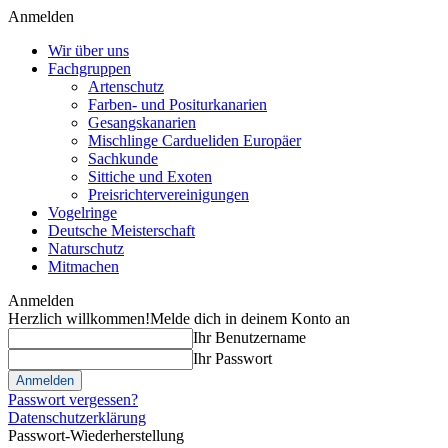
Anmelden
Wir über uns
Fachgruppen
Artenschutz
Farben- und Positurkanarien
Gesangskanarien
Mischlinge Cardueliden Europäer
Sachkunde
Sittiche und Exoten
Preisrichtervereinigungen
Vogelringe
Deutsche Meisterschaft
Naturschutz
Mitmachen
Anmelden
Herzlich willkommen!
Melde dich in deinem Konto an
Ihr Benutzername
Ihr Passwort
Passwort vergessen?
Datenschutzerklärung
Passwort-Wiederherstellung