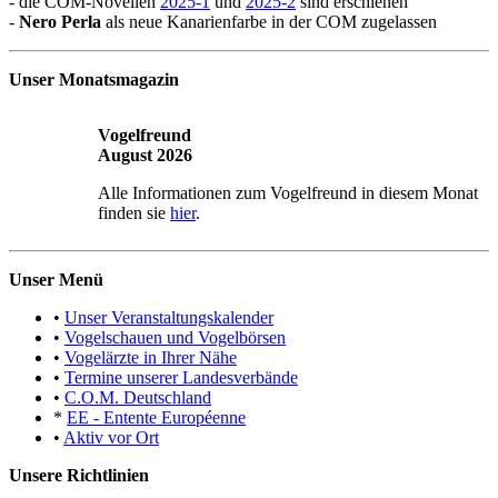
- die COM-Novellen
2025-1
und
2025-2
sind erschienen
-
Nero Perla
als neue Kanarienfarbe in der COM zugelassen
Unser Monatsmagazin
Vogelfreund
August 2026
Alle Informationen zum Vogelfreund in diesem Monat
finden sie
hier
.
Unser Menü
•
Unser Veranstaltungskalender
•
Vogelschauen und Vogelbörsen
•
Vogelärzte in Ihrer Nähe
•
Termine unserer Landesverbände
•
C.O.M. Deutschland
*
EE - Entente Européenne
•
Aktiv vor Ort
Unsere Richtlinien