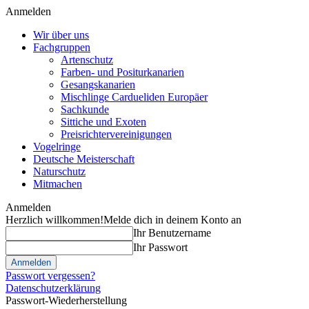
Anmelden
Wir über uns
Fachgruppen
Artenschutz
Farben- und Positurkanarien
Gesangskanarien
Mischlinge Cardueliden Europäer
Sachkunde
Sittiche und Exoten
Preisrichtervereinigungen
Vogelringe
Deutsche Meisterschaft
Naturschutz
Mitmachen
Anmelden
Herzlich willkommen!
Melde dich in deinem Konto an
Ihr Benutzername
Ihr Passwort
Passwort vergessen?
Datenschutzerklärung
Passwort-Wiederherstellung