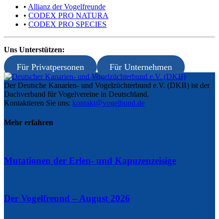
•
Allianz der Vogelfreunde
•
CODEX PRO NATURA
•
CODEX PRO SPECIES
Uns Unterstützen:
Für Privatpersonen
Für Unternehmen
Der Deutsche Kanarien- und Vogelzüchterbund e.V. (DKB) ist der
Dachverband für Vogelvereine in Deutschland.
Kontaktieren Sie uns:
kontakt@vogelbund.de
Mehr erfahren
Mutationen der Erlen- und Kapuzenzeisige
Der Vogelfreund – August 2026