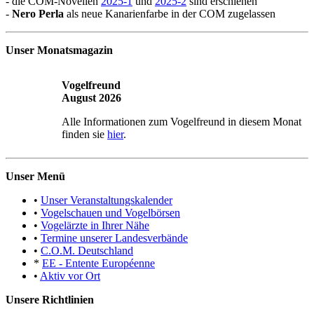
- die COM-Novellen
2025-1
und
2025-2
sind erschienen
-
Nero Perla
als neue Kanarienfarbe in der COM zugelassen
Unser Monatsmagazin
Vogelfreund
August 2026
Alle Informationen zum Vogelfreund in diesem Monat
finden sie
hier
.
Unser Menü
•
Unser Veranstaltungskalender
•
Vogelschauen und Vogelbörsen
•
Vogelärzte in Ihrer Nähe
•
Termine unserer Landesverbände
•
C.O.M. Deutschland
*
EE - Entente Européenne
•
Aktiv vor Ort
Unsere Richtlinien