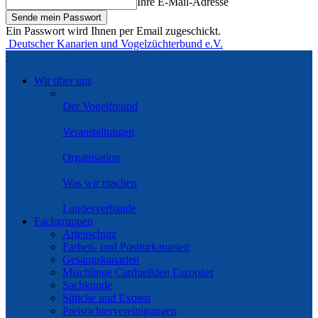
Ihre E-Mail-Adresse
Ein Passwort wird Ihnen per Email zugeschickt.
Deutscher Kanarien und Vogelzüchterbund e.V.
Wir über uns
Der Vogelfreund
Veranstaltungen
Organisation
Was wir machen
Landesverbände
Fachgruppen
Artenschutz
Farben- und Positurkanarien
Gesangskanarien
Mischlinge Cardueliden Europäer
Sachkunde
Sittiche und Exoten
Preisrichtervereinigungen