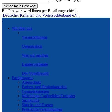
Ihre E-Mail-Adresse
Ein Passwort wird Ihnen per Email zugeschickt.
Deutscher Kanarien und Vogelzüchterbund e.V.
Wir über uns
Veranstaltungen
Organisation
Was wir machen
Landesverbände
Der Vogelfreund
Fachgruppen
Artenschutz
Farben- und Positurkanarien
Gesangskanarien
Mischlinge Cardueliden Europäer
Sachkunde
Sittiche und Exoten
Preisrichtervereinigungen