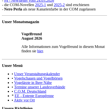
-
#4 - Newsletter vom 24.05.2026
- die COM-Novellen
2025-1
und
2025-2
sind erschienen
-
Nero Perla
als neue Kanarienfarbe in der COM zugelassen
Unser Monatsmagazin
Vogelfreund
August 2026
Alle Informationen zum Vogelfreund in diesem Monat
finden sie
hier
.
Unser Menü
•
Unser Veranstaltungskalender
•
Vogelschauen und Vogelbörsen
•
Vogelärzte in Ihrer Nähe
•
Termine unserer Landesverbände
•
C.O.M. Deutschland
*
EE - Entente Européenne
•
Aktiv vor Ort
Unsere Richtlinien