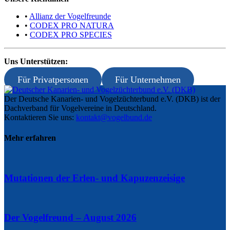
•
Allianz der Vogelfreunde
•
CODEX PRO NATURA
•
CODEX PRO SPECIES
Uns Unterstützen:
Für Privatpersonen
Für Unternehmen
Der Deutsche Kanarien- und Vogelzüchterbund e.V. (DKB) ist der
Dachverband für Vogelvereine in Deutschland.
Kontaktieren Sie uns:
kontakt@vogelbund.de
Mehr erfahren
Mutationen der Erlen- und Kapuzenzeisige
Der Vogelfreund – August 2026