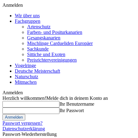
Anmelden
Wir über uns
Fachgruppen
Artenschutz
Farben- und Positurkanarien
Gesangskanarien
Mischlinge Cardueliden Europäer
Sachkunde
Sittiche und Exoten
Preisrichtervereinigungen
Vogelringe
Deutsche Meisterschaft
Naturschutz
Mitmachen
Anmelden
Herzlich willkommen!
Melde dich in deinem Konto an
Ihr Benutzername
Ihr Passwort
Passwort vergessen?
Datenschutzerklärung
Passwort-Wiederherstellung