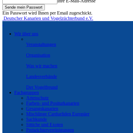
Ihre E-Mail-Adresse
Ein Passwort wird Ihnen per Email zugeschickt.
Deutscher Kanarien und Vogelzüchterbund e.V.
Wir über uns
Veranstaltungen
Organisation
Was wir machen
Landesverbände
Der Vogelfreund
Fachgruppen
Artenschutz
Farben- und Positurkanarien
Gesangskanarien
Mischlinge Cardueliden Europäer
Sachkunde
Sittiche und Exoten
Preisrichtervereinigungen