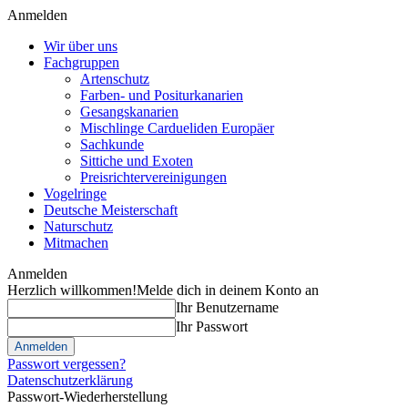
Anmelden
Wir über uns
Fachgruppen
Artenschutz
Farben- und Positurkanarien
Gesangskanarien
Mischlinge Cardueliden Europäer
Sachkunde
Sittiche und Exoten
Preisrichtervereinigungen
Vogelringe
Deutsche Meisterschaft
Naturschutz
Mitmachen
Anmelden
Herzlich willkommen!
Melde dich in deinem Konto an
Ihr Benutzername
Ihr Passwort
Passwort vergessen?
Datenschutzerklärung
Passwort-Wiederherstellung