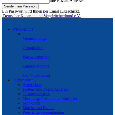
Ihre E-Mail-Adresse
Ein Passwort wird Ihnen per Email zugeschickt.
Deutscher Kanarien und Vogelzüchterbund e.V.
Wir über uns
Veranstaltungen
Organisation
Was wir machen
Landesverbände
Der Vogelfreund
Fachgruppen
Artenschutz
Farben- und Positurkanarien
Gesangskanarien
Mischlinge Cardueliden Europäer
Sachkunde
Sittiche und Exoten
Preisrichtervereinigungen