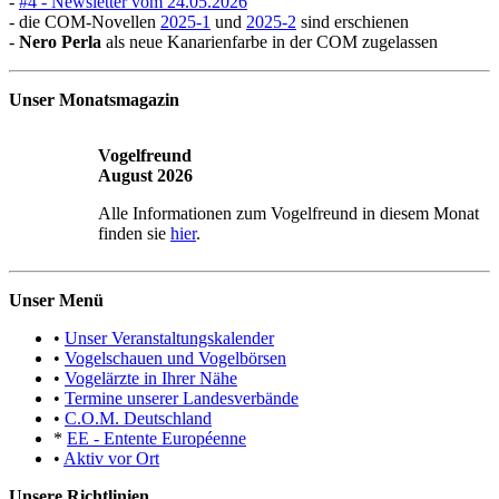
-
#4 - Newsletter vom 24.05.2026
- die COM-Novellen
2025-1
und
2025-2
sind erschienen
-
Nero Perla
als neue Kanarienfarbe in der COM zugelassen
Unser Monatsmagazin
Vogelfreund
August 2026
Alle Informationen zum Vogelfreund in diesem Monat
finden sie
hier
.
Unser Menü
•
Unser Veranstaltungskalender
•
Vogelschauen und Vogelbörsen
•
Vogelärzte in Ihrer Nähe
•
Termine unserer Landesverbände
•
C.O.M. Deutschland
*
EE - Entente Européenne
•
Aktiv vor Ort
Unsere Richtlinien