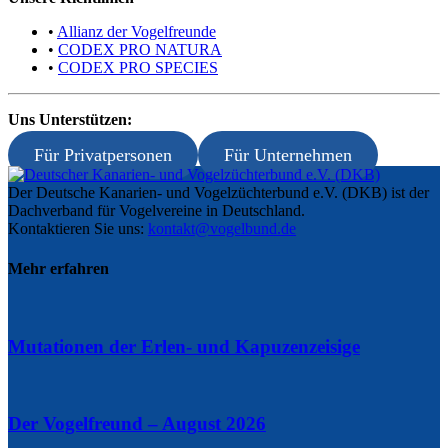
•
Allianz der Vogelfreunde
•
CODEX PRO NATURA
•
CODEX PRO SPECIES
Uns Unterstützen:
Für Privatpersonen
Für Unternehmen
Der Deutsche Kanarien- und Vogelzüchterbund e.V. (DKB) ist der
Dachverband für Vogelvereine in Deutschland.
Kontaktieren Sie uns:
kontakt@vogelbund.de
Mehr erfahren
Mutationen der Erlen- und Kapuzenzeisige
Der Vogelfreund – August 2026