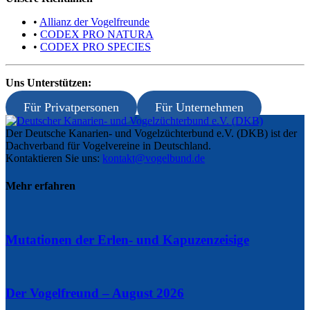
•
Allianz der Vogelfreunde
•
CODEX PRO NATURA
•
CODEX PRO SPECIES
Uns Unterstützen:
Für Privatpersonen
Für Unternehmen
Der Deutsche Kanarien- und Vogelzüchterbund e.V. (DKB) ist der
Dachverband für Vogelvereine in Deutschland.
Kontaktieren Sie uns:
kontakt@vogelbund.de
Mehr erfahren
Mutationen der Erlen- und Kapuzenzeisige
Der Vogelfreund – August 2026