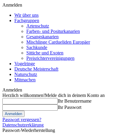
Anmelden
Wir über uns
Fachgruppen
Artenschutz
Farben- und Positurkanarien
Gesangskanarien
Mischlinge Cardueliden Europäer
Sachkunde
Sittiche und Exoten
Preisrichtervereinigungen
Vogelringe
Deutsche Meisterschaft
Naturschutz
Mitmachen
Anmelden
Herzlich willkommen!
Melde dich in deinem Konto an
Ihr Benutzername
Ihr Passwort
Passwort vergessen?
Datenschutzerklärung
Passwort-Wiederherstellung