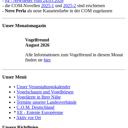
-
#4 - Newsletter vom 24.05.2026
- die COM-Novellen
2025-1
und
2025-2
sind erschienen
-
Nero Perla
als neue Kanarienfarbe in der COM zugelassen
Unser Monatsmagazin
Vogelfreund
August 2026
Alle Informationen zum Vogelfreund in diesem Monat
finden sie
hier
.
Unser Menü
•
Unser Veranstaltungskalender
•
Vogelschauen und Vogelbörsen
•
Vogelärzte in Ihrer Nähe
•
Termine unserer Landesverbände
•
C.O.M. Deutschland
*
EE - Entente Européenne
•
Aktiv vor Ort
Unsere Richtlinien