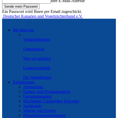
Ihre E-Mail-Adresse
Ein Passwort wird Ihnen per Email zugeschickt.
Deutscher Kanarien und Vogelzüchterbund e.V.
Wir über uns
Veranstaltungen
Organisation
Was wir machen
Landesverbände
Der Vogelfreund
Fachgruppen
Artenschutz
Farben- und Positurkanarien
Gesangskanarien
Mischlinge Cardueliden Europäer
Sachkunde
Sittiche und Exoten
Preisrichtervereinigungen