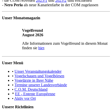
- die COM-Novellen
2025-1
und
2025-2
sind erschienen
-
Nero Perla
als neue Kanarienfarbe in der COM zugelassen
Unser Monatsmagazin
Vogelfreund
August 2026
Alle Informationen zum Vogelfreund in diesem Monat
finden sie
hier
.
Unser Menü
•
Unser Veranstaltungskalender
•
Vogelschauen und Vogelbörsen
•
Vogelärzte in Ihrer Nähe
•
Termine unserer Landesverbände
•
C.O.M. Deutschland
*
EE - Entente Européenne
•
Aktiv vor Ort
Unsere Richtlinien