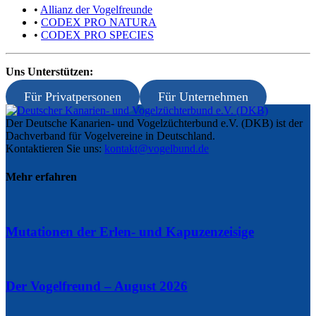
•
Allianz der Vogelfreunde
•
CODEX PRO NATURA
•
CODEX PRO SPECIES
Uns Unterstützen:
Für Privatpersonen
Für Unternehmen
Der Deutsche Kanarien- und Vogelzüchterbund e.V. (DKB) ist der
Dachverband für Vogelvereine in Deutschland.
Kontaktieren Sie uns:
kontakt@vogelbund.de
Mehr erfahren
Mutationen der Erlen- und Kapuzenzeisige
Der Vogelfreund – August 2026