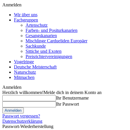
Anmelden
Wir über uns
Fachgruppen
Artenschutz
Farben- und Positurkanarien
Gesangskanarien
Mischlinge Cardueliden Europäer
Sachkunde
Sittiche und Exoten
Preisrichtervereinigungen
Vogelringe
Deutsche Meisterschaft
Naturschutz
Mitmachen
Anmelden
Herzlich willkommen!
Melde dich in deinem Konto an
Ihr Benutzername
Ihr Passwort
Passwort vergessen?
Datenschutzerklärung
Passwort-Wiederherstellung