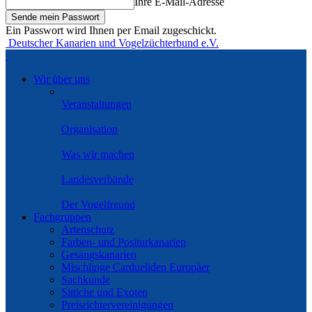
Ihre E-Mail-Adresse
Ein Passwort wird Ihnen per Email zugeschickt.
Deutscher Kanarien und Vogelzüchterbund e.V.
Wir über uns
Veranstaltungen
Organisation
Was wir machen
Landesverbände
Der Vogelfreund
Fachgruppen
Artenschutz
Farben- und Positurkanarien
Gesangskanarien
Mischlinge Cardueliden Europäer
Sachkunde
Sittiche und Exoten
Preisrichtervereinigungen