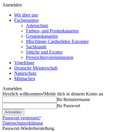
Anmelden
Wir über uns
Fachgruppen
Artenschutz
Farben- und Positurkanarien
Gesangskanarien
Mischlinge Cardueliden Europäer
Sachkunde
Sittiche und Exoten
Preisrichtervereinigungen
Vogelringe
Deutsche Meisterschaft
Naturschutz
Mitmachen
Anmelden
Herzlich willkommen!
Melde dich in deinem Konto an
Ihr Benutzername
Ihr Passwort
Passwort vergessen?
Datenschutzerklärung
Passwort-Wiederherstellung