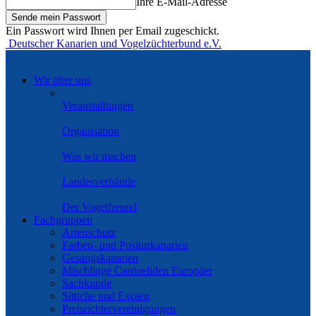
Ihre E-Mail-Adresse
Ein Passwort wird Ihnen per Email zugeschickt.
Deutscher Kanarien und Vogelzüchterbund e.V.
Wir über uns
Veranstaltungen
Organisation
Was wir machen
Landesverbände
Der Vogelfreund
Fachgruppen
Artenschutz
Farben- und Positurkanarien
Gesangskanarien
Mischlinge Cardueliden Europäer
Sachkunde
Sittiche und Exoten
Preisrichtervereinigungen