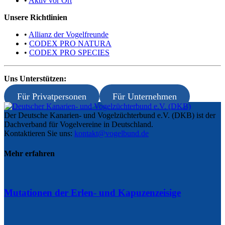
•
Aktiv vor Ort
Unsere Richtlinien
•
Allianz der Vogelfreunde
•
CODEX PRO NATURA
•
CODEX PRO SPECIES
Uns Unterstützen:
Für Privatpersonen
Für Unternehmen
Der Deutsche Kanarien- und Vogelzüchterbund e.V. (DKB) ist der
Dachverband für Vogelvereine in Deutschland.
Kontaktieren Sie uns:
kontakt@vogelbund.de
Mehr erfahren
Mutationen der Erlen- und Kapuzenzeisige