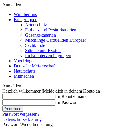
Anmelden
Wir über uns
Fachgruppen
Artenschutz
Farben- und Positurkanarien
Gesangskanarien
Mischlinge Cardueliden Europäer
Sachkunde
Sittiche und Exoten
Preisrichtervereinigungen
Vogelringe
Deutsche Meisterschaft
Naturschutz
Mitmachen
Anmelden
Herzlich willkommen!
Melde dich in deinem Konto an
Ihr Benutzername
Ihr Passwort
Passwort vergessen?
Datenschutzerklärung
Passwort-Wiederherstellung