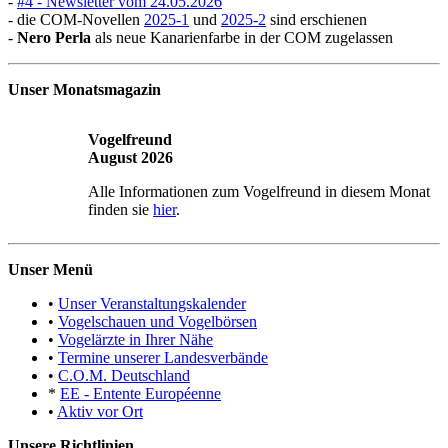
-
#4 - Newsletter vom 24.05.2026
- die COM-Novellen
2025-1
und
2025-2
sind erschienen
-
Nero Perla
als neue Kanarienfarbe in der COM zugelassen
Unser Monatsmagazin
Vogelfreund
August 2026
Alle Informationen zum Vogelfreund in diesem Monat
finden sie
hier
.
Unser Menü
•
Unser Veranstaltungskalender
•
Vogelschauen und Vogelbörsen
•
Vogelärzte in Ihrer Nähe
•
Termine unserer Landesverbände
•
C.O.M. Deutschland
*
EE - Entente Européenne
•
Aktiv vor Ort
Unsere Richtlinien