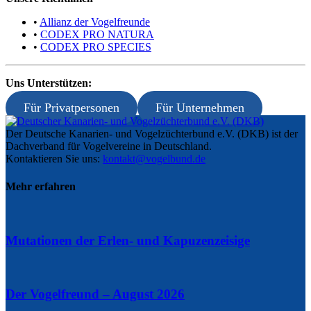
•
Allianz der Vogelfreunde
•
CODEX PRO NATURA
•
CODEX PRO SPECIES
Uns Unterstützen:
Für Privatpersonen
Für Unternehmen
Der Deutsche Kanarien- und Vogelzüchterbund e.V. (DKB) ist der
Dachverband für Vogelvereine in Deutschland.
Kontaktieren Sie uns:
kontakt@vogelbund.de
Mehr erfahren
Mutationen der Erlen- und Kapuzenzeisige
Der Vogelfreund – August 2026