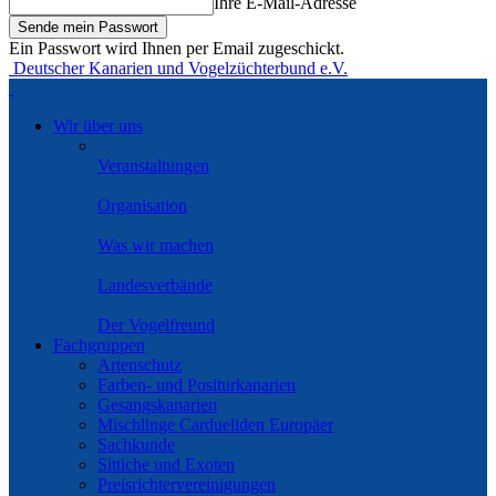
Ihre E-Mail-Adresse
Ein Passwort wird Ihnen per Email zugeschickt.
Deutscher Kanarien und Vogelzüchterbund e.V.
Wir über uns
Veranstaltungen
Organisation
Was wir machen
Landesverbände
Der Vogelfreund
Fachgruppen
Artenschutz
Farben- und Positurkanarien
Gesangskanarien
Mischlinge Cardueliden Europäer
Sachkunde
Sittiche und Exoten
Preisrichtervereinigungen