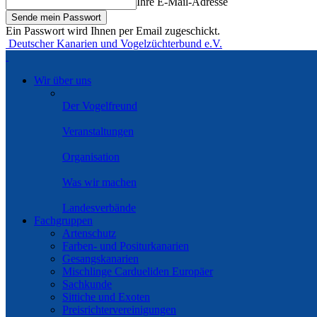
Ihre E-Mail-Adresse
Ein Passwort wird Ihnen per Email zugeschickt.
Deutscher Kanarien und Vogelzüchterbund e.V.
Wir über uns
Der Vogelfreund
Veranstaltungen
Organisation
Was wir machen
Landesverbände
Fachgruppen
Artenschutz
Farben- und Positurkanarien
Gesangskanarien
Mischlinge Cardueliden Europäer
Sachkunde
Sittiche und Exoten
Preisrichtervereinigungen