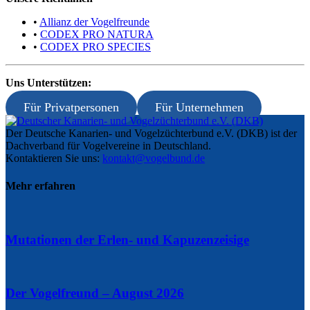
•
Allianz der Vogelfreunde
•
CODEX PRO NATURA
•
CODEX PRO SPECIES
Uns Unterstützen:
Für Privatpersonen
Für Unternehmen
Der Deutsche Kanarien- und Vogelzüchterbund e.V. (DKB) ist der
Dachverband für Vogelvereine in Deutschland.
Kontaktieren Sie uns:
kontakt@vogelbund.de
Mehr erfahren
Mutationen der Erlen- und Kapuzenzeisige
Der Vogelfreund – August 2026