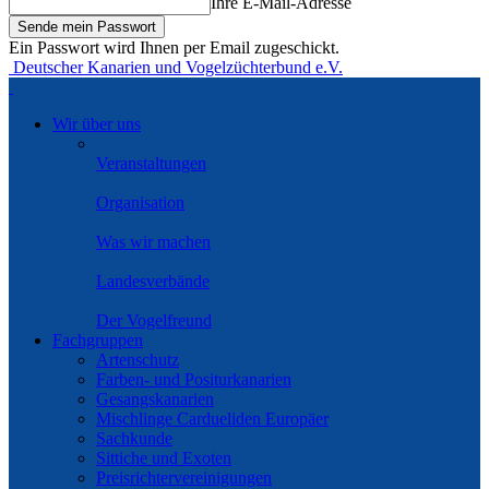
Ihre E-Mail-Adresse
Ein Passwort wird Ihnen per Email zugeschickt.
Deutscher Kanarien und Vogelzüchterbund e.V.
Wir über uns
Veranstaltungen
Organisation
Was wir machen
Landesverbände
Der Vogelfreund
Fachgruppen
Artenschutz
Farben- und Positurkanarien
Gesangskanarien
Mischlinge Cardueliden Europäer
Sachkunde
Sittiche und Exoten
Preisrichtervereinigungen