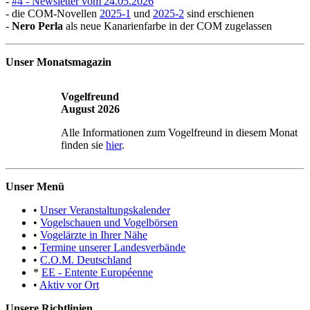
-
#4 - Newsletter vom 24.05.2026
- die COM-Novellen
2025-1
und
2025-2
sind erschienen
-
Nero Perla
als neue Kanarienfarbe in der COM zugelassen
Unser Monatsmagazin
Vogelfreund
August 2026
Alle Informationen zum Vogelfreund in diesem Monat
finden sie
hier
.
Unser Menü
•
Unser Veranstaltungskalender
•
Vogelschauen und Vogelbörsen
•
Vogelärzte in Ihrer Nähe
•
Termine unserer Landesverbände
•
C.O.M. Deutschland
*
EE - Entente Européenne
•
Aktiv vor Ort
Unsere Richtlinien