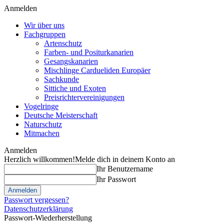
Anmelden
Wir über uns
Fachgruppen
Artenschutz
Farben- und Positurkanarien
Gesangskanarien
Mischlinge Cardueliden Europäer
Sachkunde
Sittiche und Exoten
Preisrichtervereinigungen
Vogelringe
Deutsche Meisterschaft
Naturschutz
Mitmachen
Anmelden
Herzlich willkommen!
Melde dich in deinem Konto an
Ihr Benutzername
Ihr Passwort
Passwort vergessen?
Datenschutzerklärung
Passwort-Wiederherstellung