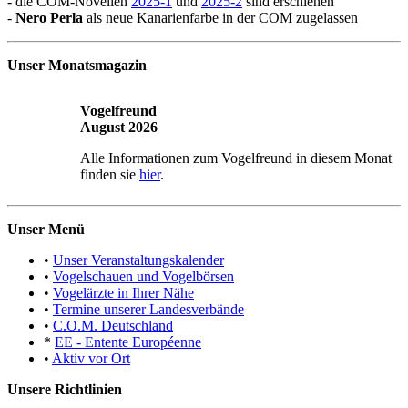
- die COM-Novellen
2025-1
und
2025-2
sind erschienen
-
Nero Perla
als neue Kanarienfarbe in der COM zugelassen
Unser Monatsmagazin
Vogelfreund
August 2026
Alle Informationen zum Vogelfreund in diesem Monat
finden sie
hier
.
Unser Menü
•
Unser Veranstaltungskalender
•
Vogelschauen und Vogelbörsen
•
Vogelärzte in Ihrer Nähe
•
Termine unserer Landesverbände
•
C.O.M. Deutschland
*
EE - Entente Européenne
•
Aktiv vor Ort
Unsere Richtlinien