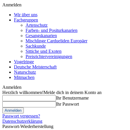
Anmelden
Wir über uns
Fachgruppen
Artenschutz
Farben- und Positurkanarien
Gesangskanarien
Mischlinge Cardueliden Europäer
Sachkunde
Sittiche und Exoten
Preisrichtervereinigungen
Vogelringe
Deutsche Meisterschaft
Naturschutz
Mitmachen
Anmelden
Herzlich willkommen!
Melde dich in deinem Konto an
Ihr Benutzername
Ihr Passwort
Passwort vergessen?
Datenschutzerklärung
Passwort-Wiederherstellung