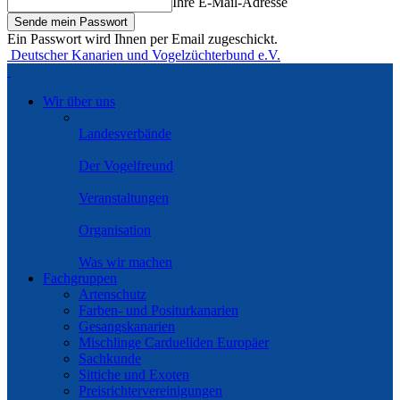
Ihre E-Mail-Adresse
Ein Passwort wird Ihnen per Email zugeschickt.
Deutscher Kanarien und Vogelzüchterbund e.V.
Wir über uns
Landesverbände
Der Vogelfreund
Veranstaltungen
Organisation
Was wir machen
Fachgruppen
Artenschutz
Farben- und Positurkanarien
Gesangskanarien
Mischlinge Cardueliden Europäer
Sachkunde
Sittiche und Exoten
Preisrichtervereinigungen