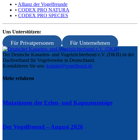
•
Allianz der Vogelfreunde
•
CODEX PRO NATURA
•
CODEX PRO SPECIES
Uns Unterstützen:
Für Privatpersonen
Für Unternehmen
Der Deutsche Kanarien- und Vogelzüchterbund e.V. (DKB) ist der
Dachverband für Vogelvereine in Deutschland.
Kontaktieren Sie uns:
kontakt@vogelbund.de
Mehr erfahren
Mutationen der Erlen- und Kapuzenzeisige
Der Vogelfreund – August 2026