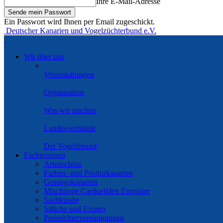
Ihre E-Mail-Adresse
Ein Passwort wird Ihnen per Email zugeschickt.
Deutscher Kanarien und Vogelzüchterbund e.V.
Wir über uns
Veranstaltungen
Organisation
Was wir machen
Landesverbände
Der Vogelfreund
Fachgruppen
Artenschutz
Farben- und Positurkanarien
Gesangskanarien
Mischlinge Cardueliden Europäer
Sachkunde
Sittiche und Exoten
Preisrichtervereinigungen