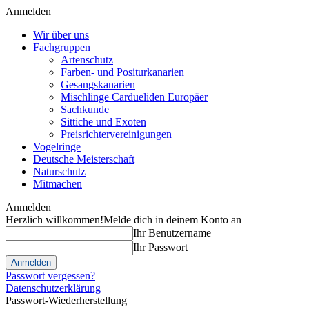
Anmelden
Wir über uns
Fachgruppen
Artenschutz
Farben- und Positurkanarien
Gesangskanarien
Mischlinge Cardueliden Europäer
Sachkunde
Sittiche und Exoten
Preisrichtervereinigungen
Vogelringe
Deutsche Meisterschaft
Naturschutz
Mitmachen
Anmelden
Herzlich willkommen!
Melde dich in deinem Konto an
Ihr Benutzername
Ihr Passwort
Passwort vergessen?
Datenschutzerklärung
Passwort-Wiederherstellung