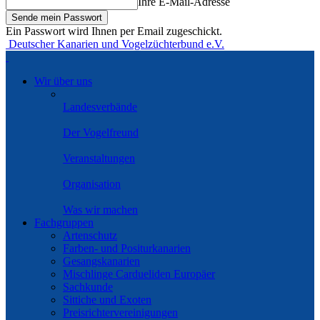
Ihre E-Mail-Adresse
Ein Passwort wird Ihnen per Email zugeschickt.
Deutscher Kanarien und Vogelzüchterbund e.V.
Wir über uns
Landesverbände
Der Vogelfreund
Veranstaltungen
Organisation
Was wir machen
Fachgruppen
Artenschutz
Farben- und Positurkanarien
Gesangskanarien
Mischlinge Cardueliden Europäer
Sachkunde
Sittiche und Exoten
Preisrichtervereinigungen