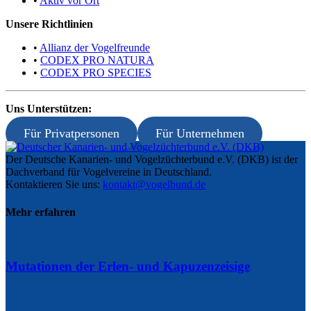
•
Aktiv vor Ort
Unsere Richtlinien
•
Allianz der Vogelfreunde
•
CODEX PRO NATURA
•
CODEX PRO SPECIES
Uns Unterstützen:
Für Privatpersonen
Für Unternehmen
Der Deutsche Kanarien- und Vogelzüchterbund e.V. (DKB) ist der
Dachverband für Vogelvereine in Deutschland.
Kontaktieren Sie uns:
kontakt@vogelbund.de
Mehr erfahren
Mutationen der Erlen- und Kapuzenzeisige