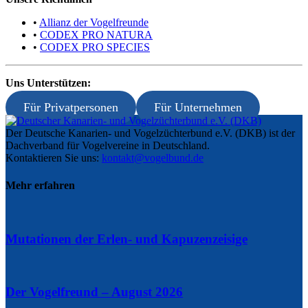
•
Allianz der Vogelfreunde
•
CODEX PRO NATURA
•
CODEX PRO SPECIES
Uns Unterstützen:
Für Privatpersonen
Für Unternehmen
Der Deutsche Kanarien- und Vogelzüchterbund e.V. (DKB) ist der
Dachverband für Vogelvereine in Deutschland.
Kontaktieren Sie uns:
kontakt@vogelbund.de
Mehr erfahren
Mutationen der Erlen- und Kapuzenzeisige
Der Vogelfreund – August 2026