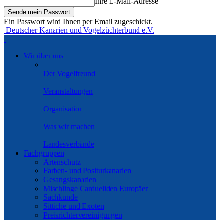
Ihre E-Mail-Adresse
Ein Passwort wird Ihnen per Email zugeschickt.
Deutscher Kanarien und Vogelzüchterbund e.V.
Wir über uns
Der Vogelfreund
Veranstaltungen
Organisation
Was wir machen
Landesverbände
Fachgruppen
Artenschutz
Farben- und Positurkanarien
Gesangskanarien
Mischlinge Cardueliden Europäer
Sachkunde
Sittiche und Exoten
Preisrichtervereinigungen