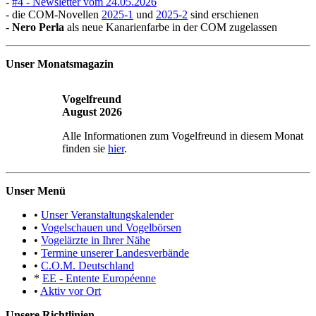
-
#4 - Newsletter vom 24.05.2026
- die COM-Novellen
2025-1
und
2025-2
sind erschienen
-
Nero Perla
als neue Kanarienfarbe in der COM zugelassen
Unser Monatsmagazin
Vogelfreund
August 2026
Alle Informationen zum Vogelfreund in diesem Monat
finden sie
hier
.
Unser Menü
•
Unser Veranstaltungskalender
•
Vogelschauen und Vogelbörsen
•
Vogelärzte in Ihrer Nähe
•
Termine unserer Landesverbände
•
C.O.M. Deutschland
*
EE - Entente Européenne
•
Aktiv vor Ort
Unsere Richtlinien