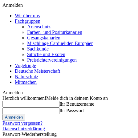
Anmelden
Wir über uns
Fachgruppen
Artenschutz
Farben- und Positurkanarien
Gesangskanarien
Mischlinge Cardueliden Europäer
Sachkunde
Sittiche und Exoten
Preisrichtervereinigungen
Vogelringe
Deutsche Meisterschaft
Naturschutz
Mitmachen
Anmelden
Herzlich willkommen!
Melde dich in deinem Konto an
Ihr Benutzername
Ihr Passwort
Passwort vergessen?
Datenschutzerklärung
Passwort-Wiederherstellung