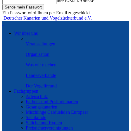
Ihre E-Mail-Adresse
Ein Passwort wird Ihnen per Email zugeschickt.
Deutscher Kanarien und Vogelzüchterbund e.V.
Wir über uns
Veranstaltungen
Organisation
Was wir machen
Landesverbände
Der Vogelfreund
Fachgruppen
Artenschutz
Farben- und Positurkanarien
Gesangskanarien
Mischlinge Cardueliden Europäer
Sachkunde
Sittiche und Exoten
Preisrichtervereinigungen