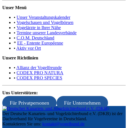
Unser Menü
•
Unser Veranstaltungskalender
•
Vogelschauen und Vogelbörsen
•
Vogelärzte in Ihrer Nähe
•
Termine unserer Landesverbände
•
C.O.M. Deutschland
*
EE - Entente Européenne
•
Aktiv vor Ort
Unsere Richtlinien
•
Allianz der Vogelfreunde
•
CODEX PRO NATURA
•
CODEX PRO SPECIES
Uns Unterstützen:
Für Privatpersonen
Für Unternehmen
Der Deutsche Kanarien- und Vogelzüchterbund e.V. (DKB) ist der
Dachverband für Vogelvereine in Deutschland.
Kontaktieren Sie uns:
kontakt@vogelbund.de