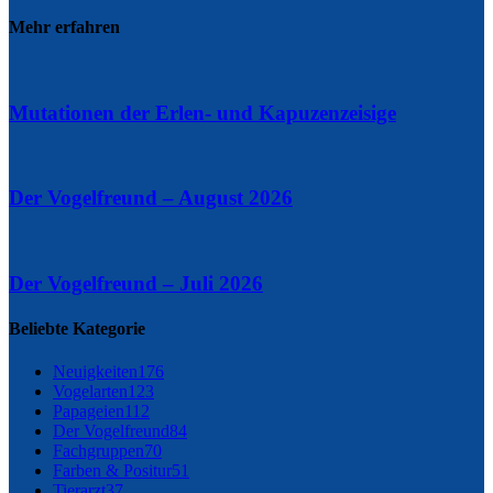
Mehr erfahren
Mutationen der Erlen- und Kapuzenzeisige
Der Vogelfreund – August 2026
Der Vogelfreund – Juli 2026
Beliebte Kategorie
Neuigkeiten
176
Vogelarten
123
Papageien
112
Der Vogelfreund
84
Fachgruppen
70
Farben & Positur
51
Tierarzt
37