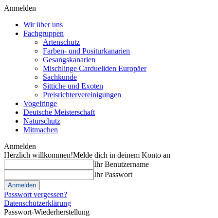
Anmelden
Wir über uns
Fachgruppen
Artenschutz
Farben- und Positurkanarien
Gesangskanarien
Mischlinge Cardueliden Europäer
Sachkunde
Sittiche und Exoten
Preisrichtervereinigungen
Vogelringe
Deutsche Meisterschaft
Naturschutz
Mitmachen
Anmelden
Herzlich willkommen!
Melde dich in deinem Konto an
Ihr Benutzername
Ihr Passwort
Passwort vergessen?
Datenschutzerklärung
Passwort-Wiederherstellung