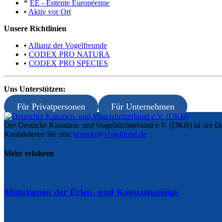
*
EE - Entente Européenne
•
Aktiv vor Ort
Unsere Richtlinien
•
Allianz der Vogelfreunde
•
CODEX PRO NATURA
•
CODEX PRO SPECIES
Uns Unterstützen:
Für Privatpersonen
Für Unternehmen
Der Deutsche Kanarien- und Vogelzüchterbund e.V. (DKB) ist der Da
Kontaktieren Sie uns:
kontakt@vogelbund.de
Mehr erfahren
Mutationen der Erlen- und Kapuzenzeisige