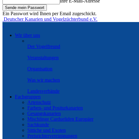
Ihre E-Mail-Adresse
Ein Passwort wird Ihnen per Email zugeschickt.
Deutscher Kanarien und Vogelzüchterbund e.V.
Wir über uns
Der Vogelfreund
Veranstaltungen
Organisation
Was wir machen
Landesverbände
Fachgruppen
Artenschutz
Farben- und Positurkanarien
Gesangskanarien
Mischlinge Cardueliden Europäer
Sachkunde
Sittiche und Exoten
Preisrichtervereinigungen