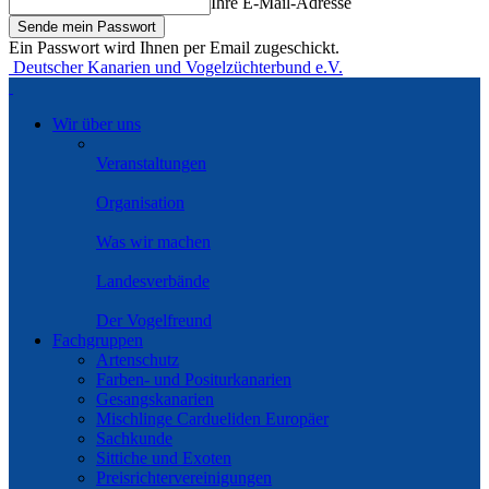
Ihre E-Mail-Adresse
Ein Passwort wird Ihnen per Email zugeschickt.
Deutscher Kanarien und Vogelzüchterbund e.V.
Wir über uns
Veranstaltungen
Organisation
Was wir machen
Landesverbände
Der Vogelfreund
Fachgruppen
Artenschutz
Farben- und Positurkanarien
Gesangskanarien
Mischlinge Cardueliden Europäer
Sachkunde
Sittiche und Exoten
Preisrichtervereinigungen