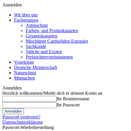
Anmelden
Wir über uns
Fachgruppen
Artenschutz
Farben- und Positurkanarien
Gesangskanarien
Mischlinge Cardueliden Europäer
Sachkunde
Sittiche und Exoten
Preisrichtervereinigungen
Vogelringe
Deutsche Meisterschaft
Naturschutz
Mitmachen
Anmelden
Herzlich willkommen!
Melde dich in deinem Konto an
Ihr Benutzername
Ihr Passwort
Passwort vergessen?
Datenschutzerklärung
Passwort-Wiederherstellung