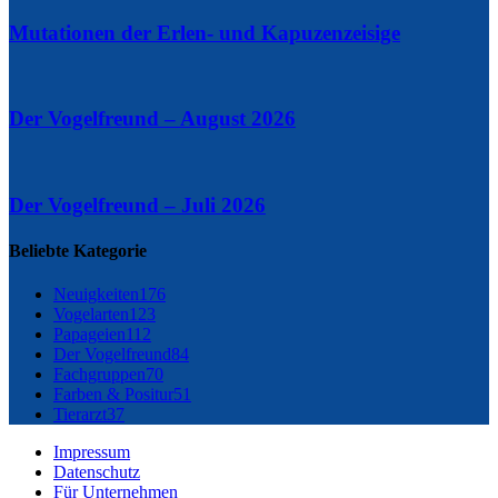
Mutationen der Erlen- und Kapuzenzeisige
Der Vogelfreund – August 2026
Der Vogelfreund – Juli 2026
Beliebte Kategorie
Neuigkeiten
176
Vogelarten
123
Papageien
112
Der Vogelfreund
84
Fachgruppen
70
Farben & Positur
51
Tierarzt
37
Impressum
Datenschutz
Für Unternehmen