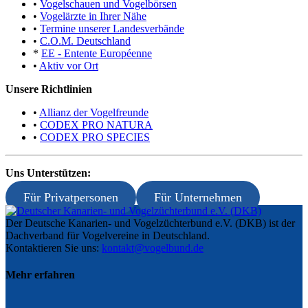
•
Vogelschauen und Vogelbörsen
•
Vogelärzte in Ihrer Nähe
•
Termine unserer Landesverbände
•
C.O.M. Deutschland
*
EE - Entente Européenne
•
Aktiv vor Ort
Unsere Richtlinien
•
Allianz der Vogelfreunde
•
CODEX PRO NATURA
•
CODEX PRO SPECIES
Uns Unterstützen:
Für Privatpersonen
Für Unternehmen
Der Deutsche Kanarien- und Vogelzüchterbund e.V. (DKB) ist der
Dachverband für Vogelvereine in Deutschland.
Kontaktieren Sie uns:
kontakt@vogelbund.de
Mehr erfahren