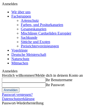
Anmelden
Wir über uns
Fachgruppen
Artenschutz
Farben- und Positurkanarien
Gesangskanarien
Mischlinge Cardueliden Europäer
Sachkunde
Sittiche und Exoten
Preisrichtervereinigungen
Vogelringe
Deutsche Meisterschaft
Naturschutz
Mitmachen
Anmelden
Herzlich willkommen!
Melde dich in deinem Konto an
Ihr Benutzername
Ihr Passwort
Passwort vergessen?
Datenschutzerklärung
Passwort-Wiederherstellung