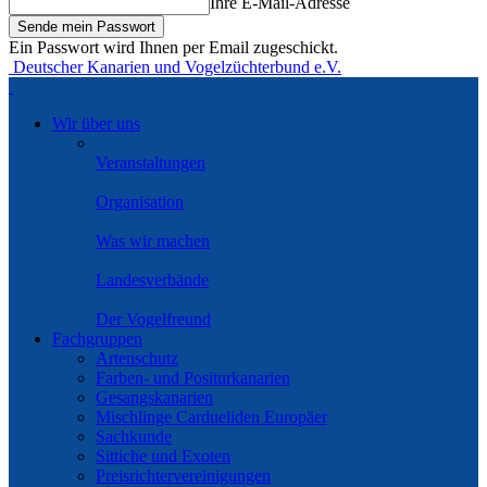
Ihre E-Mail-Adresse
Ein Passwort wird Ihnen per Email zugeschickt.
Deutscher Kanarien und Vogelzüchterbund e.V.
Wir über uns
Veranstaltungen
Organisation
Was wir machen
Landesverbände
Der Vogelfreund
Fachgruppen
Artenschutz
Farben- und Positurkanarien
Gesangskanarien
Mischlinge Cardueliden Europäer
Sachkunde
Sittiche und Exoten
Preisrichtervereinigungen