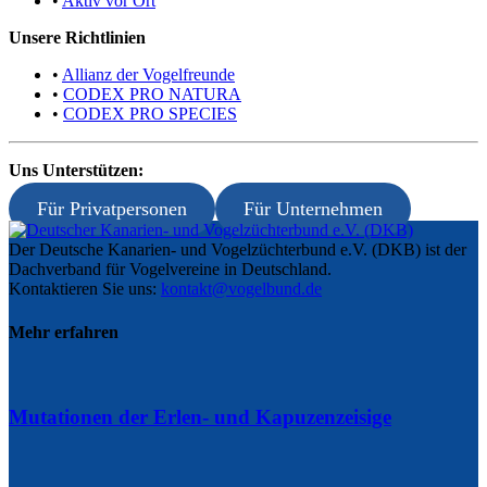
•
Aktiv vor Ort
Unsere Richtlinien
•
Allianz der Vogelfreunde
•
CODEX PRO NATURA
•
CODEX PRO SPECIES
Uns Unterstützen:
Für Privatpersonen
Für Unternehmen
Der Deutsche Kanarien- und Vogelzüchterbund e.V. (DKB) ist der
Dachverband für Vogelvereine in Deutschland.
Kontaktieren Sie uns:
kontakt@vogelbund.de
Mehr erfahren
Mutationen der Erlen- und Kapuzenzeisige