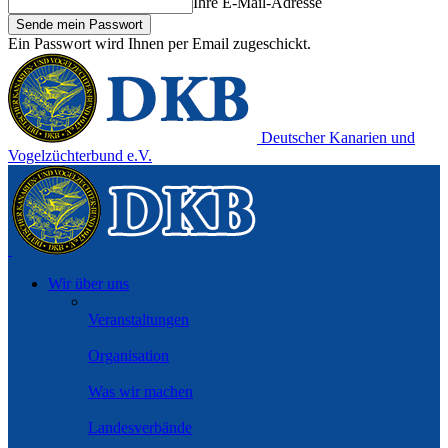
Ihre E-Mail-Adresse
Ein Passwort wird Ihnen per Email zugeschickt.
Deutscher Kanarien und
Vogelzüchterbund e.V.
Wir über uns
Veranstaltungen
Organisation
Was wir machen
Landesverbände