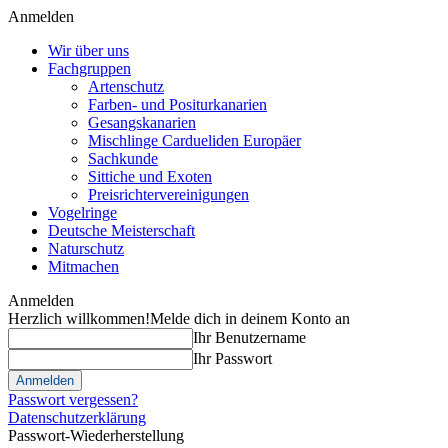
Anmelden
Wir über uns
Fachgruppen
Artenschutz
Farben- und Positurkanarien
Gesangskanarien
Mischlinge Cardueliden Europäer
Sachkunde
Sittiche und Exoten
Preisrichtervereinigungen
Vogelringe
Deutsche Meisterschaft
Naturschutz
Mitmachen
Anmelden
Herzlich willkommen!
Melde dich in deinem Konto an
Ihr Benutzername
Ihr Passwort
Passwort vergessen?
Datenschutzerklärung
Passwort-Wiederherstellung