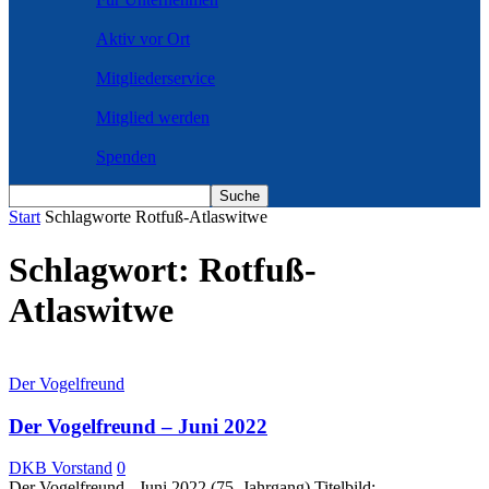
Aktiv vor Ort
Mitgliederservice
Mitglied werden
Spenden
Start
Schlagworte
Rotfuß-Atlaswitwe
Schlagwort: Rotfuß-
Atlaswitwe
Der Vogelfreund
Der Vogelfreund – Juni 2022
DKB Vorstand
0
Der Vogelfreund - Juni 2022 (75. Jahrgang) Titelbild: