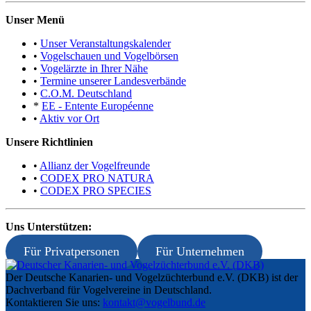
Unser Menü
•
Unser Veranstaltungskalender
•
Vogelschauen und Vogelbörsen
•
Vogelärzte in Ihrer Nähe
•
Termine unserer Landesverbände
•
C.O.M. Deutschland
*
EE - Entente Européenne
•
Aktiv vor Ort
Unsere Richtlinien
•
Allianz der Vogelfreunde
•
CODEX PRO NATURA
•
CODEX PRO SPECIES
Uns Unterstützen:
Für Privatpersonen
Für Unternehmen
Der Deutsche Kanarien- und Vogelzüchterbund e.V. (DKB) ist der
Dachverband für Vogelvereine in Deutschland.
Kontaktieren Sie uns:
kontakt@vogelbund.de