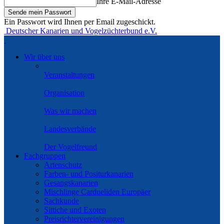
Ihre E-Mail-Adresse
Ein Passwort wird Ihnen per Email zugeschickt.
Deutscher Kanarien und Vogelzüchterbund e.V.
Wir über uns
Veranstaltungen
Organisation
Was wir machen
Landesverbände
Der Vogelfreund
Fachgruppen
Artenschutz
Farben- und Positurkanarien
Gesangskanarien
Mischlinge Cardueliden Europäer
Sachkunde
Sittiche und Exoten
Preisrichtervereinigungen