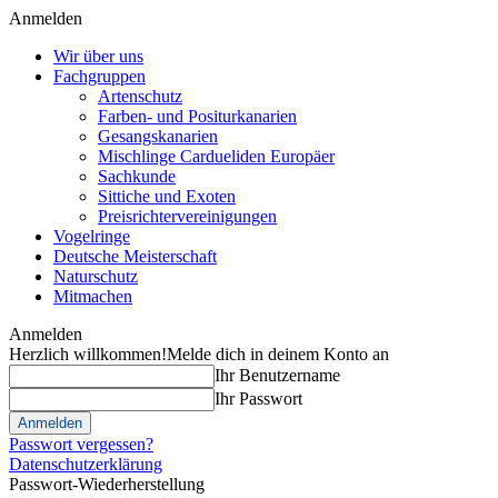
Anmelden
Wir über uns
Fachgruppen
Artenschutz
Farben- und Positurkanarien
Gesangskanarien
Mischlinge Cardueliden Europäer
Sachkunde
Sittiche und Exoten
Preisrichtervereinigungen
Vogelringe
Deutsche Meisterschaft
Naturschutz
Mitmachen
Anmelden
Herzlich willkommen!
Melde dich in deinem Konto an
Ihr Benutzername
Ihr Passwort
Passwort vergessen?
Datenschutzerklärung
Passwort-Wiederherstellung