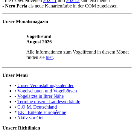
- die COM-Novellen
2025-1
und
2025-2
sind erschienen
-
Nero Perla
als neue Kanarienfarbe in der COM zugelassen
Unser Monatsmagazin
Vogelfreund
August 2026
Alle Informationen zum Vogelfreund in diesem Monat
finden sie
hier
.
Unser Menü
•
Unser Veranstaltungskalender
•
Vogelschauen und Vogelbörsen
•
Vogelärzte in Ihrer Nähe
•
Termine unserer Landesverbände
•
C.O.M. Deutschland
*
EE - Entente Européenne
•
Aktiv vor Ort
Unsere Richtlinien