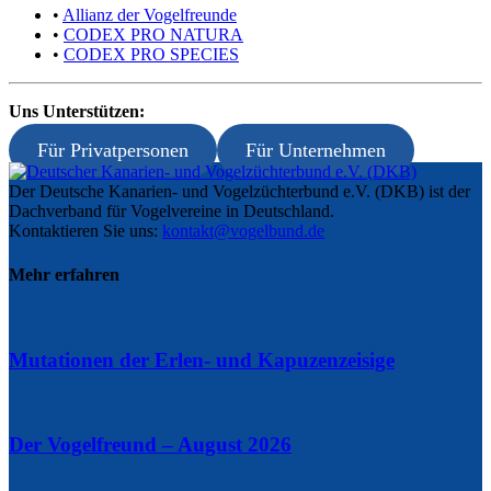
•
Allianz der Vogelfreunde
•
CODEX PRO NATURA
•
CODEX PRO SPECIES
Uns Unterstützen:
Für Privatpersonen
Für Unternehmen
Der Deutsche Kanarien- und Vogelzüchterbund e.V. (DKB) ist der
Dachverband für Vogelvereine in Deutschland.
Kontaktieren Sie uns:
kontakt@vogelbund.de
Mehr erfahren
Mutationen der Erlen- und Kapuzenzeisige
Der Vogelfreund – August 2026