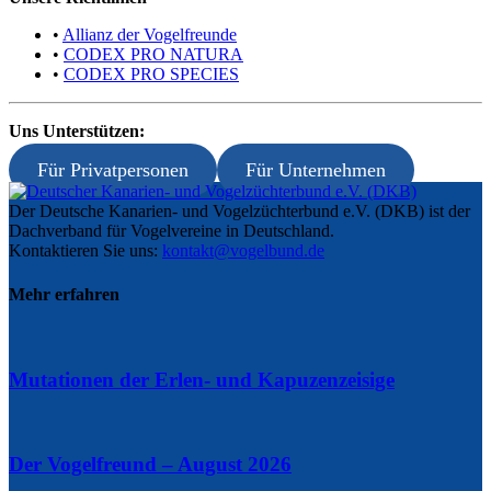
•
Allianz der Vogelfreunde
•
CODEX PRO NATURA
•
CODEX PRO SPECIES
Uns Unterstützen:
Für Privatpersonen
Für Unternehmen
Der Deutsche Kanarien- und Vogelzüchterbund e.V. (DKB) ist der
Dachverband für Vogelvereine in Deutschland.
Kontaktieren Sie uns:
kontakt@vogelbund.de
Mehr erfahren
Mutationen der Erlen- und Kapuzenzeisige
Der Vogelfreund – August 2026