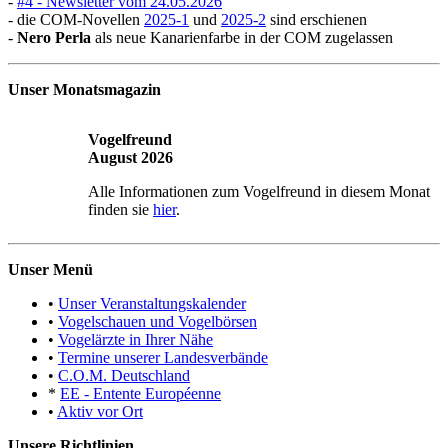
-
#4 - Newsletter vom 24.05.2026
- die COM-Novellen
2025-1
und
2025-2
sind erschienen
-
Nero Perla
als neue Kanarienfarbe in der COM zugelassen
Unser Monatsmagazin
Vogelfreund
August 2026
Alle Informationen zum Vogelfreund in diesem Monat
finden sie
hier
.
Unser Menü
•
Unser Veranstaltungskalender
•
Vogelschauen und Vogelbörsen
•
Vogelärzte in Ihrer Nähe
•
Termine unserer Landesverbände
•
C.O.M. Deutschland
*
EE - Entente Européenne
•
Aktiv vor Ort
Unsere Richtlinien