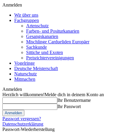
Anmelden
Wir über uns
Fachgruppen
Artenschutz
Farben- und Positurkanarien
Gesangskanarien
Mischlinge Cardueliden Europäer
Sachkunde
Sittiche und Exoten
Preisrichtervereinigungen
Vogelringe
Deutsche Meisterschaft
Naturschutz
Mitmachen
Anmelden
Herzlich willkommen!
Melde dich in deinem Konto an
Ihr Benutzername
Ihr Passwort
Passwort vergessen?
Datenschutzerklärung
Passwort-Wiederherstellung