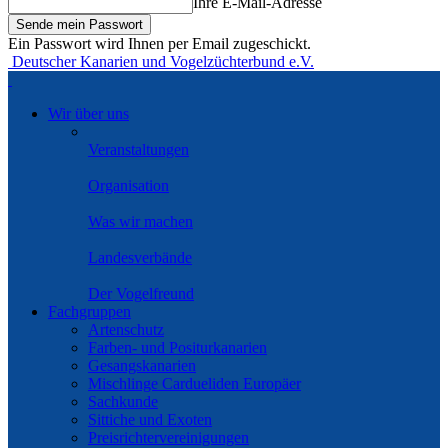
Ihre E-Mail-Adresse
Ein Passwort wird Ihnen per Email zugeschickt.
Deutscher Kanarien und Vogelzüchterbund e.V.
Wir über uns
Veranstaltungen
Organisation
Was wir machen
Landesverbände
Der Vogelfreund
Fachgruppen
Artenschutz
Farben- und Positurkanarien
Gesangskanarien
Mischlinge Cardueliden Europäer
Sachkunde
Sittiche und Exoten
Preisrichtervereinigungen