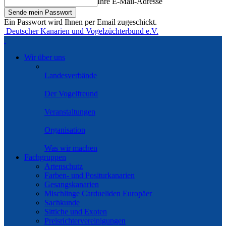
Ihre E-Mail-Adresse
Ein Passwort wird Ihnen per Email zugeschickt.
Deutscher Kanarien und Vogelzüchterbund e.V.
Wir über uns
Landesverbände
Der Vogelfreund
Veranstaltungen
Organisation
Was wir machen
Fachgruppen
Artenschutz
Farben- und Positurkanarien
Gesangskanarien
Mischlinge Cardueliden Europäer
Sachkunde
Sittiche und Exoten
Preisrichtervereinigungen