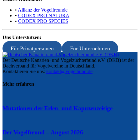
•
Allianz der Vogelfreunde
•
CODEX PRO NATURA
•
CODEX PRO SPECIES
Uns Unterstützen:
Für Privatpersonen
Für Unternehmen
Der Deutsche Kanarien- und Vogelzüchterbund e.V. (DKB) ist der
Dachverband für Vogelvereine in Deutschland.
Kontaktieren Sie uns:
kontakt@vogelbund.de
Mehr erfahren
Mutationen der Erlen- und Kapuzenzeisige
Der Vogelfreund – August 2026