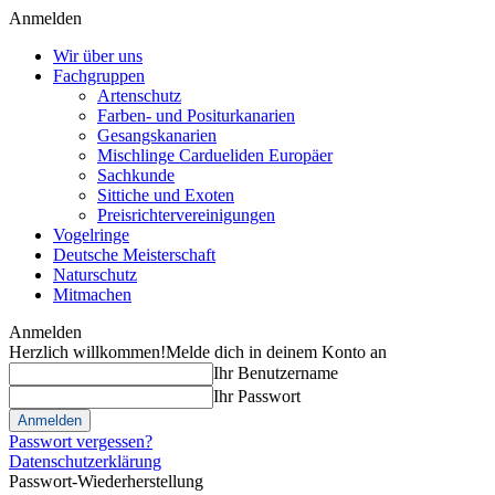
Anmelden
Wir über uns
Fachgruppen
Artenschutz
Farben- und Positurkanarien
Gesangskanarien
Mischlinge Cardueliden Europäer
Sachkunde
Sittiche und Exoten
Preisrichtervereinigungen
Vogelringe
Deutsche Meisterschaft
Naturschutz
Mitmachen
Anmelden
Herzlich willkommen!
Melde dich in deinem Konto an
Ihr Benutzername
Ihr Passwort
Passwort vergessen?
Datenschutzerklärung
Passwort-Wiederherstellung