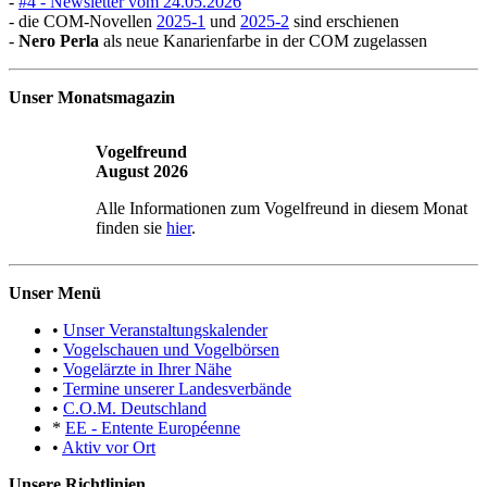
-
#4 - Newsletter vom 24.05.2026
- die COM-Novellen
2025-1
und
2025-2
sind erschienen
-
Nero Perla
als neue Kanarienfarbe in der COM zugelassen
Unser Monatsmagazin
Vogelfreund
August 2026
Alle Informationen zum Vogelfreund in diesem Monat
finden sie
hier
.
Unser Menü
•
Unser Veranstaltungskalender
•
Vogelschauen und Vogelbörsen
•
Vogelärzte in Ihrer Nähe
•
Termine unserer Landesverbände
•
C.O.M. Deutschland
*
EE - Entente Européenne
•
Aktiv vor Ort
Unsere Richtlinien