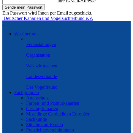
Ihre E-Mail-Adresse
Ein Passwort wird Ihnen per Email zugeschickt.
Deutscher Kanarien und Vogelzüchterbund e.V.
Wir über uns
Veranstaltungen
Organisation
Was wir machen
Landesverbände
Der Vogelfreund
Fachgruppen
Artenschutz
Farben- und Positurkanarien
Gesangskanarien
Mischlinge Cardueliden Europäer
Sachkunde
Sittiche und Exoten
Preisrichtervereinigungen