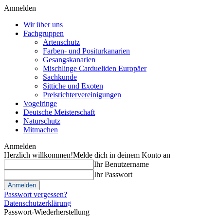
Anmelden
Wir über uns
Fachgruppen
Artenschutz
Farben- und Positurkanarien
Gesangskanarien
Mischlinge Cardueliden Europäer
Sachkunde
Sittiche und Exoten
Preisrichtervereinigungen
Vogelringe
Deutsche Meisterschaft
Naturschutz
Mitmachen
Anmelden
Herzlich willkommen!
Melde dich in deinem Konto an
Ihr Benutzername
Ihr Passwort
Passwort vergessen?
Datenschutzerklärung
Passwort-Wiederherstellung