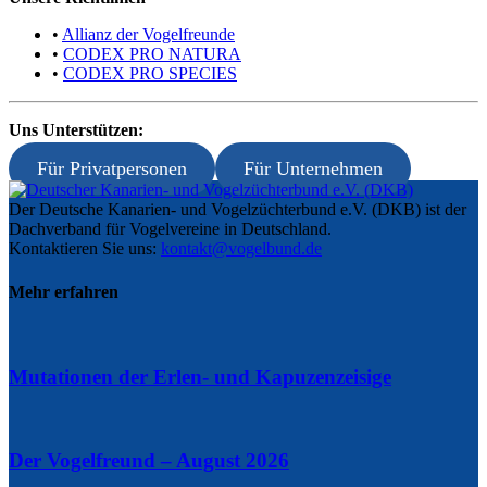
•
Allianz der Vogelfreunde
•
CODEX PRO NATURA
•
CODEX PRO SPECIES
Uns Unterstützen:
Für Privatpersonen
Für Unternehmen
Der Deutsche Kanarien- und Vogelzüchterbund e.V. (DKB) ist der
Dachverband für Vogelvereine in Deutschland.
Kontaktieren Sie uns:
kontakt@vogelbund.de
Mehr erfahren
Mutationen der Erlen- und Kapuzenzeisige
Der Vogelfreund – August 2026