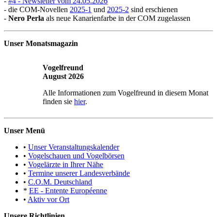
-
#4 - Newsletter vom 24.05.2026
- die COM-Novellen
2025-1
und
2025-2
sind erschienen
-
Nero Perla
als neue Kanarienfarbe in der COM zugelassen
Unser Monatsmagazin
Vogelfreund
August 2026
Alle Informationen zum Vogelfreund in diesem Monat
finden sie
hier
.
Unser Menü
•
Unser Veranstaltungskalender
•
Vogelschauen und Vogelbörsen
•
Vogelärzte in Ihrer Nähe
•
Termine unserer Landesverbände
•
C.O.M. Deutschland
*
EE - Entente Européenne
•
Aktiv vor Ort
Unsere Richtlinien