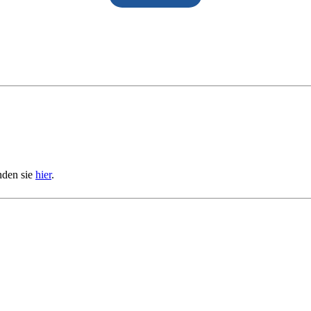
nden sie
hier
.