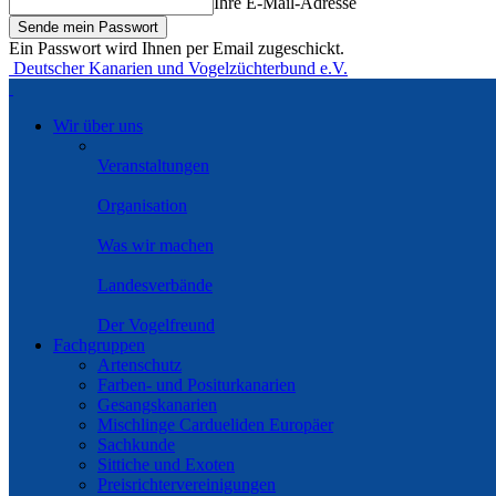
Ihre E-Mail-Adresse
Ein Passwort wird Ihnen per Email zugeschickt.
Deutscher Kanarien und Vogelzüchterbund e.V.
Wir über uns
Veranstaltungen
Organisation
Was wir machen
Landesverbände
Der Vogelfreund
Fachgruppen
Artenschutz
Farben- und Positurkanarien
Gesangskanarien
Mischlinge Cardueliden Europäer
Sachkunde
Sittiche und Exoten
Preisrichtervereinigungen