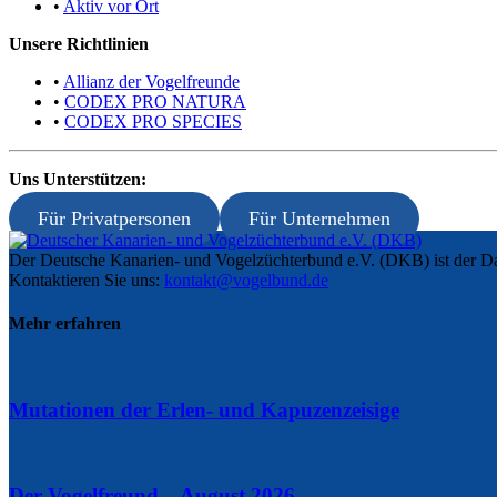
•
Aktiv vor Ort
Unsere Richtlinien
•
Allianz der Vogelfreunde
•
CODEX PRO NATURA
•
CODEX PRO SPECIES
Uns Unterstützen:
Für Privatpersonen
Für Unternehmen
Der Deutsche Kanarien- und Vogelzüchterbund e.V. (DKB) ist der Da
Kontaktieren Sie uns:
kontakt@vogelbund.de
Mehr erfahren
Mutationen der Erlen- und Kapuzenzeisige
Der Vogelfreund – August 2026